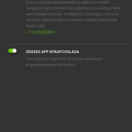
Ezek a sütik elengedhetetlenek az oldalunkon történő
böngészéshez,a funkciók használatához, és a felhasználók
nem tilthatják le azokat. A feltétlenül szükséges sütik közé
Magay Tamás
tartoznak többek között a személyre szabott beállításokat
MAGYAR−ANGOL SZÓTÁR
kezelő sütik.
↓
3
szolgáltatás
Kapcsolódó anyagok
tádzsikisztáni
ÖSSZES APP ÁTKAPCSOLÁSA
taekwondo
Használja ezt a kapcsolót az összes alkalmazás
tag
engedélyezéséhez/letiltásához.
tág
tagad
tagadás
tagadhatatlan
tagadó
tagadószó