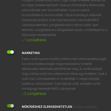
módjáról, többek között arról, hogy milyen oldalakat keresett fel
és milyen linkekre kattintott. Ezek az információk a felhasználó
VAN ELŐFIZETÉSED?
azonosítására nem használhatóak, mivel az adatok
összesítettek és anonimizáltak. Céljuk kizárólag a weboldal
Van előfizetésem a teljes szócikk megtekintéséhez.
funkcióinak javítása. Ezek közé tartoznak a harmadik féltől
származó elemzési szolgáltatásokhoz tartozó sütik; ilyen
BELÉPÉS
elemzési szolgáltatások a látogatóelemzések, a hőtérképek és a
közösségi médiaanalitika.
↓
1
szolgáltatás
MARKETING
Ezek a sütik nyomon követik a felhasználó online tevékenységét.
Az online tevékenységek megismerésével a hirdetők
NINCS ELŐFIZETÉSED?
relevánsabb reklámokat jeleníthetnek meg, és korlátozhatják,
Nincs regisztrációm és előfizetésem. A szótár 2 órás,
hogy a felhasználó hány alkalommal láthat egy hirdetést. Ezek a
díjmentes próbaverziójának elindításához regisztrálok és
sütik más szervezetekkel és hirdetőkkel is megoszthatják
belépek
.
ezeket az információkat. Ezek állandó sütik, amelyek szinte
mindig egy harmadik féltől származnak.
↓
2
szolgáltatás
REGISZTRÁCIÓ
MŰKÖDÉSHEZ ELENGEDHETETLEN
(mindig szükséges)