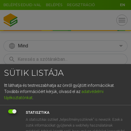
BELÉPÉS EDUID-VAL
BELÉPÉS
REGISZTRÁCIÓ
EN
menu
language
Mind
search
SÜTIK LISTÁJA
GR
KERESÉS
5
6
7
8
9
ö
ü
ó
Itt láthatja és testreszabhatja az önről gyűjtött információkat.
További információért kérjük, olvasd el az
adatvédelmi
r
t
z
u
i
o
p
ő
ú
MAGAY TAMÁS
tájékoztatónkat
.
Magyar−angol szótár
g
h
j
k
l
é
á
ű
Ω
STATISZTIKA
v
b
n
m
,
.
-
AltGr
A statisztikai sütiket „teljesítménysütiknek” is nevezik. Ezek a
sütik információkat gyűjtenek a webhely használatának