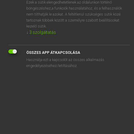
Ezek a sütik elengedhetetlenek az oldalunkon történő
böngészéshez,a funkciók használatához, és a felhasználók
nem tilthatják le azokat. A feltétlenül szükséges sütik közé
Magay Tamás
tartoznak többek között a személyre szabott beállításokat
MAGYAR−ANGOL SZÓTÁR
kezelő sütik.
↓
3
szolgáltatás
Kapcsolódó anyagok
honorál
ÖSSZES APP ÁTKAPCSOLÁSA
honorárium
Használja ezt a kapcsolót az összes alkalmazás
honos
engedélyezéséhez/letiltásához.
honosít
honosítás
honosítási
honosság
honőr
honpolgár