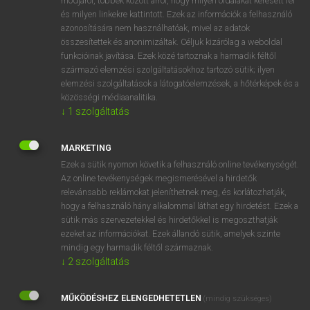
módjáról, többek között arról, hogy milyen oldalakat keresett fel
és milyen linkekre kattintott. Ezek az információk a felhasználó
VAN ELŐFIZETÉSED?
azonosítására nem használhatóak, mivel az adatok
összesítettek és anonimizáltak. Céljuk kizárólag a weboldal
Van előfizetésem a teljes szócikk megtekintéséhez.
funkcióinak javítása. Ezek közé tartoznak a harmadik féltől
származó elemzési szolgáltatásokhoz tartozó sütik; ilyen
BELÉPÉS
elemzési szolgáltatások a látogatóelemzések, a hőtérképek és a
közösségi médiaanalitika.
↓
1
szolgáltatás
MARKETING
Ezek a sütik nyomon követik a felhasználó online tevékenységét.
Az online tevékenységek megismerésével a hirdetők
NINCS ELŐFIZETÉSED?
relevánsabb reklámokat jeleníthetnek meg, és korlátozhatják,
Nincs regisztrációm és előfizetésem. A szótár 2 órás,
hogy a felhasználó hány alkalommal láthat egy hirdetést. Ezek a
díjmentes próbaverziójának elindításához regisztrálok és
sütik más szervezetekkel és hirdetőkkel is megoszthatják
belépek
.
ezeket az információkat. Ezek állandó sütik, amelyek szinte
mindig egy harmadik féltől származnak.
↓
2
szolgáltatás
REGISZTRÁCIÓ
MŰKÖDÉSHEZ ELENGEDHETETLEN
(mindig szükséges)