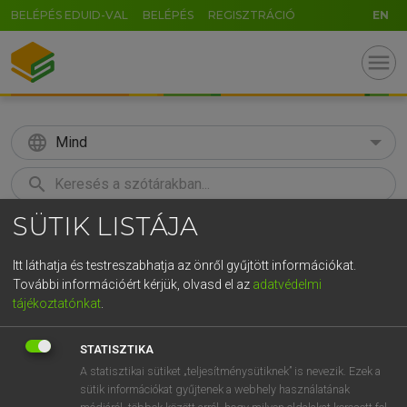
BELÉPÉS EDUID-VAL
BELÉPÉS
REGISZTRÁCIÓ
EN
menu
language
Mind
search
SÜTIK LISTÁJA
GR
KERESÉS
5
6
7
8
9
ö
ü
ó
Itt láthatja és testreszabhatja az önről gyűjtött információkat.
További információért kérjük, olvasd el az
adatvédelmi
r
t
z
u
i
o
p
ő
ú
MAGAY TAMÁS
tájékoztatónkat
.
Magyar−angol szótár
g
h
j
k
l
é
á
ű
Ω
STATISZTIKA
v
b
n
m
,
.
-
AltGr
A statisztikai sütiket „teljesítménysütiknek” is nevezik. Ezek a
sütik információkat gyűjtenek a webhely használatának