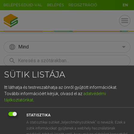
BELÉPÉS EDUID-VAL
BELÉPÉS
REGISZTRÁCIÓ
EN
menu
language
Mind
search
SÜTIK LISTÁJA
GR
KERESÉS
5
6
7
8
9
ö
ü
ó
Itt láthatja és testreszabhatja az önről gyűjtött információkat.
További információért kérjük, olvasd el az
adatvédelmi
r
t
z
u
i
o
p
ő
ú
VARGA JENŐ
tájékoztatónkat
.
Angol−magyar pénzügyi szótár
g
h
j
k
l
é
á
ű
Ω
STATISZTIKA
v
b
n
m
,
.
-
AltGr
A statisztikai sütiket „teljesítménysütiknek” is nevezik. Ezek a
sütik információkat gyűjtenek a webhely használatának