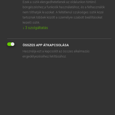
Ezek a sütik elengedhetetlenek az oldalunkon történő
böngészéshez,a funkciók használatához, és a felhasználók
nem tilthatják le azokat. A feltétlenül szükséges sütik közé
Varga Jenő
tartoznak többek között a személyre szabott beállításokat
ANGOL−MAGYAR PÉNZÜGYI SZÓTÁR
kezelő sütik.
↓
3
szolgáltatás
Kapcsolódó anyagok
accept a cheque for collection
ÖSSZES APP ÁTKAPCSOLÁSA
accept a credit card
Használja ezt a kapcsolót az összes alkalmazás
accept a draft
engedélyezéséhez/letiltásához.
accept a draft for honour
acceptance
acceptance
acceptance
acceptance account
acceptance against documents