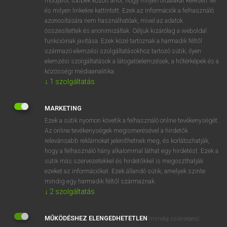
módjáról, többek között arról, hogy milyen oldalakat keresett fel
és milyen linkekre kattintott. Ezek az információk a felhasználó
VAN ELŐFIZETÉSED?
azonosítására nem használhatóak, mivel az adatok
összesítettek és anonimizáltak. Céljuk kizárólag a weboldal
Van előfizetésem a teljes szócikk megtekintéséhez.
funkcióinak javítása. Ezek közé tartoznak a harmadik féltől
származó elemzési szolgáltatásokhoz tartozó sütik; ilyen
BELÉPÉS
elemzési szolgáltatások a látogatóelemzések, a hőtérképek és a
közösségi médiaanalitika.
↓
1
szolgáltatás
MARKETING
Ezek a sütik nyomon követik a felhasználó online tevékenységét.
Az online tevékenységek megismerésével a hirdetők
NINCS ELŐFIZETÉSED?
relevánsabb reklámokat jeleníthetnek meg, és korlátozhatják,
Nincs regisztrációm és előfizetésem. A szótár 2 órás,
hogy a felhasználó hány alkalommal láthat egy hirdetést. Ezek a
díjmentes próbaverziójának elindításához regisztrálok és
sütik más szervezetekkel és hirdetőkkel is megoszthatják
belépek
.
ezeket az információkat. Ezek állandó sütik, amelyek szinte
mindig egy harmadik féltől származnak.
↓
2
szolgáltatás
REGISZTRÁCIÓ
MŰKÖDÉSHEZ ELENGEDHETETLEN
(mindig szükséges)