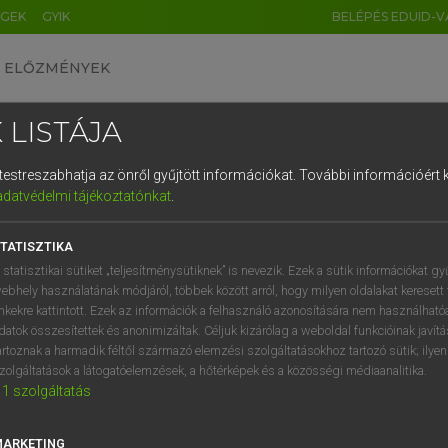
ÉGEK
GYIK
BELÉPÉS EDUID-V
ELŐZMÉNYEK
 LISTÁJA
és testreszabhatja az önről gyűjtött információkat.
További információért k
HU
DE
CN
FR
ES
IT
NL
RU
GR
adatvédelmi tájékoztatónkat
.
1
2
3
4
5
6
7
8
9
Y TAMÁS
ar−angol szótár
TATISZTIKA
q
w
e
r
t
z
u
i
 statisztikai sütiket „teljesítménysütiknek” is nevezik. Ezek a sütik információkat gy
a
s
d
f
g
h
j
k
l
é
ebhely használatának módjáról, többek között arról, hogy milyen oldalakat keresett 
inkekre kattintott. Ezek az információk a felhasználó azonosítására nem használható
í
y
x
c
v
b
n
m
,
.
datok összesítettek és anonimizáltak. Céljuk kizárólag a weboldal funkcióinak javít
artoznak a harmadik féltől származó elemzési szolgáltatásokhoz tartozó sütik; ilye
zolgáltatások a látogatóelemzések, a hőtérképek és a közösségi médiaanalitika.
VAN ELŐFIZETÉSED?
NINCS ELŐFIZETÉSED
1
szolgáltatás
előfizetésem a teljes szócikk
Nincs regisztrációm és előfiz
megtekintéséhez.
A szótár 2 órás, díjmente
MARKETING