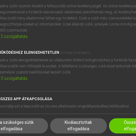
próbaverziójának elindítás
zek a sütik nyomon követik a felhasználó online tevékenységét. Az online tevékeny
BELÉPÉS
regisztrálok és
belépek
.
egismerésével a hirdetők relevánsabb reklámokat jeleníthetnek meg, és korlátozhat
elhasználó hány alkalommal láthat egy hirdetést. Ezek a sütik más szervezetekkel és
egoszthatják ezeket az információkat. Ezek állandó sütik, amelyek szinte mindig 
REGISZTRÁCIÓ
éltől származnak.
2
szolgáltatás
ŰKÖDÉSHEZ ELENGEDHETETLEN
(mindig szükséges)
zek a sütik elengedhetetlenek az oldalunkon történő böngészéshez,a funkciók hasz
elhasználók nem tilthatják le azokat. A feltétlenül szükséges sütik közé tartoznak t
zemélyre szabott beállításokat kezelő sütik.
3
szolgáltatás
SSZES APP ÁTKAPCSOLÁSA
HASZNÁLÓKNAK
SÚGÓ
asználja ezt a kapcsolót az összes alkalmazás engedélyezéséhez/letiltásához.
K
RÓLUNK
NTÉZMÉNYEKNEK
ELÉRHETŐSÉG
a szükséges sütik
Kiválasztottak
Összes
MEGOLDÁSOK
SÜTI BEÁLLÍTÁSOK
elfogadása
elfogadása
elfog