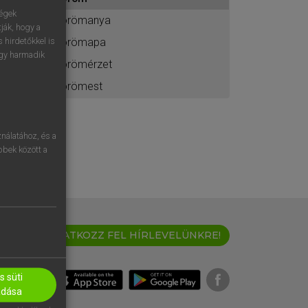
ához
ségek
örömanya
ják, hogy a
örömapa
 hirdetőkkel is
egy harmadik
örömérzet
örömest
nálatához, és a
öbbek között a
IRATKOZZ FEL HÍRLEVELÜNKRE!
 süti
adása