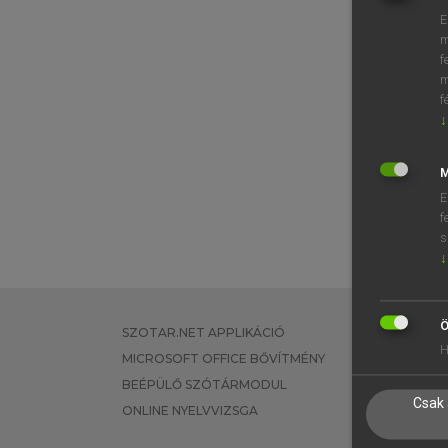
E
m
f
m
f
↓
M
E
f
s
↓
Ö
SZOTAR.NET APPLIKÁCIÓ
EGYÉNI FEL
H
MICROSOFT OFFICE BŐVÍTMÉNY
TANULÓKNA
BEÉPÜLŐ SZÓTÁRMODUL
OKTATÁSI I
Csak 
ONLINE NYELVVIZSGA
VÁLLALATI 