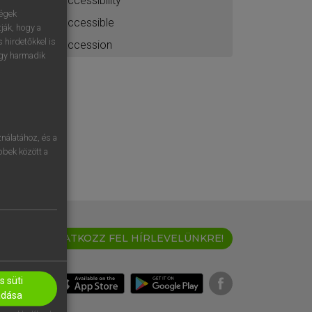
accessibility
ségek
accessible
ják, hogy a
 hirdetőkkel is
accession
egy harmadik
nálatához, és a
öbbek között a
IRATKOZZ FEL HÍRLEVELÜNKRE!
 süti
adása