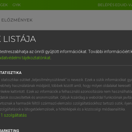
ÉGEK
GYIK
BELÉPÉS EDUID-V
ELŐZMÉNYEK
 LISTÁJA
és testreszabhatja az önről gyűjtött információkat.
További információért k
HU
DE
CN
FR
ES
IT
NL
RU
GR
adatvédelmi tájékoztatónkat
.
entes angol szótár
1
2
3
4
5
6
7
8
9
TATISZTIKA
fn
tor
elfogadó
q
w
e
r
t
z
u
i
 statisztikai sütiket „teljesítménysütiknek” is nevezik. Ezek a sütik információkat gy
intézvényezett
ebhely használatának módjáról, többek között arról, hogy milyen oldalakat keresett 
a
s
d
f
g
h
j
k
l
é
inkekre kattintott. Ezek az információk a felhasználó azonosítására nem használható
datok összesítettek és anonimizáltak. Céljuk kizárólag a weboldal funkcióinak javít
í
y
x
c
v
b
n
m
,
.
artoznak a harmadik féltől származó elemzési szolgáltatásokhoz tartozó sütik; ilye
eptor
keresése szótárainkban
zolgáltatások a látogatóelemzések, a hőtérképek és a közösségi médiaanalitika.
1
szolgáltatás
MARKETING