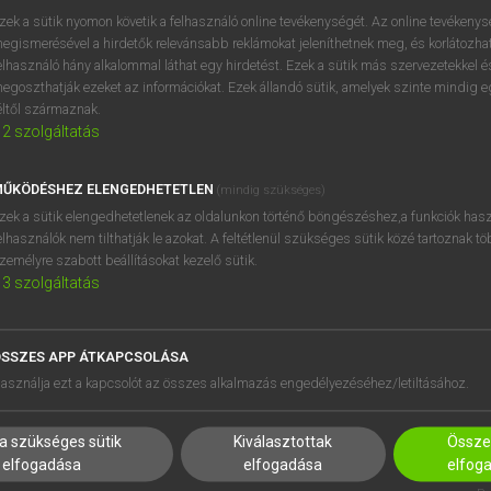
zek a sütik nyomon követik a felhasználó online tevékenységét. Az online tevékeny
egismerésével a hirdetők relevánsabb reklámokat jeleníthetnek meg, és korlátozhat
elhasználó hány alkalommal láthat egy hirdetést. Ezek a sütik más szervezetekkel és
egoszthatják ezeket az információkat. Ezek állandó sütik, amelyek szinte mindig 
éltől származnak.
2
szolgáltatás
ŰKÖDÉSHEZ ELENGEDHETETLEN
(mindig szükséges)
zek a sütik elengedhetetlenek az oldalunkon történő böngészéshez,a funkciók hasz
elhasználók nem tilthatják le azokat. A feltétlenül szükséges sütik közé tartoznak t
zemélyre szabott beállításokat kezelő sütik.
3
szolgáltatás
SSZES APP ÁTKAPCSOLÁSA
HASZNÁLÓKNAK
SÚGÓ
asználja ezt a kapcsolót az összes alkalmazás engedélyezéséhez/letiltásához.
K
RÓLUNK
NTÉZMÉNYEKNEK
ELÉRHETŐSÉG
a szükséges sütik
Kiválasztottak
Összes
MEGOLDÁSOK
SÜTI BEÁLLÍTÁSOK
elfogadása
elfogadása
elfog