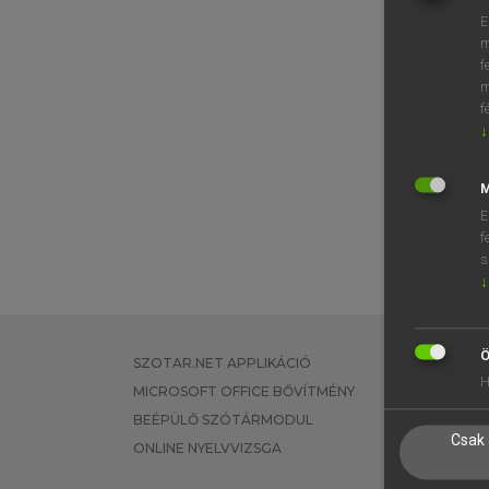
E
m
f
m
f
↓
M
E
f
s
↓
Ö
SZOTAR.NET APPLIKÁCIÓ
EGYÉNI FEL
H
MICROSOFT OFFICE BŐVÍTMÉNY
TANULÓKNA
BEÉPÜLŐ SZÓTÁRMODUL
OKTATÁSI I
Csak 
ONLINE NYELVVIZSGA
VÁLLALATI 