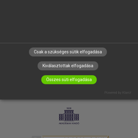
SÚGÓ
RÓLUNK
ELÉRHETŐSÉG
SÜTI BEÁLLÍTÁSOK
IRATKOZZ FEL HÍRLEVELÜNKRE!
Csak a szükséges sütik elfogadása
Kiválasztottak elfogadása
Összes süti elfogadása
Powered by Klaro!
LICENCSZERZŐDÉS
ADATVÉDELEM