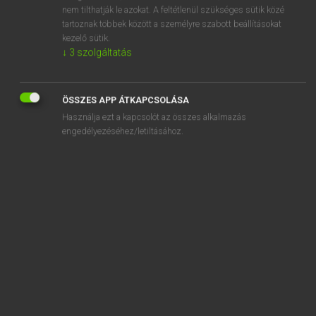
advisory
nem tilthatják le azokat. A feltétlenül szükséges sütik közé
tartoznak többek között a személyre szabott beállításokat
advisory body
kezelő sütik.
↓
3
szolgáltatás
advocacy
ÖSSZES APP ÁTKAPCSOLÁSA
Használja ezt a kapcsolót az összes alkalmazás
engedélyezéséhez/letiltásához.
SZOTAR.NET APPLIKÁCIÓ
MICROSOFT OFFICE BŐVÍTMÉNY
BEÉPÜLŐ SZÓTÁRMODUL
ONLINE NYELVVIZSGA
EGYÉNI FELHASZNÁLÓKNAK
TANULÓKNAK
OKTATÁSI INTÉZMÉNYEKNEK
VÁLLALATI MEGOLDÁSOK