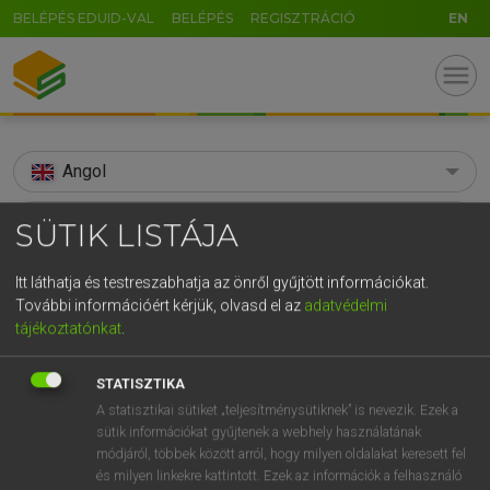
BELÉPÉS EDUID-VAL
BELÉPÉS
REGISZTRÁCIÓ
EN
menu
Angol
search
SÜTIK LISTÁJA
GR
KERESÉS
Itt láthatja és testreszabhatja az önről gyűjtött információkat.
5
6
7
8
9
ö
ü
ó
További információért kérjük, olvasd el az
adatvédelmi
TALÁLATOK
152 ms (97 db)
tájékoztatónkat
.
r
t
z
u
i
o
p
ő
ú
advisement
advisement
STATISZTIKA
g
h
j
k
l
é
á
ű
Ω
Díjmentes angol szótár
Angol−magyar egyetemes nagyszótár
A statisztikai sütiket „teljesítménysütiknek” is nevezik. Ezek a
v
b
n
m
,
.
-
AltGr
sütik információkat gyűjtenek a webhely használatának
módjáról, többek között arról, hogy milyen oldalakat keresett fel
Díjmentes angol szótár
arrow_forward_ios
és milyen linkekre kattintott. Ezek az információk a felhasználó