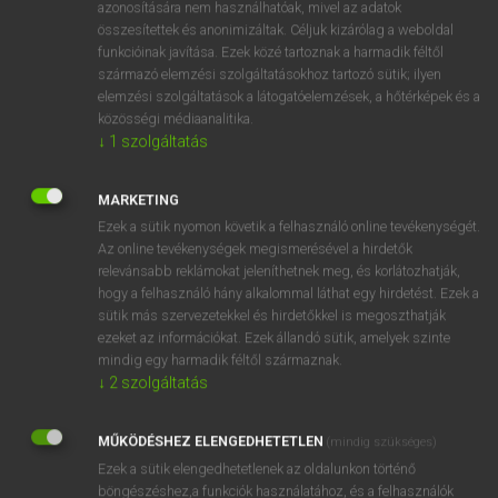
azonosítására nem használhatóak, mivel az adatok
fn
advisement
(szak)tanács
összesítettek és anonimizáltak. Céljuk kizárólag a weboldal
funkcióinak javítása. Ezek közé tartoznak a harmadik féltől
szakvélemény
származó elemzési szolgáltatásokhoz tartozó sütik; ilyen
elemzési szolgáltatások a látogatóelemzések, a hőtérképek és a
közösségi médiaanalitika.
↓
1
szolgáltatás
⚲ advisement
keresése szótárainkban
MARKETING
Ezek a sütik nyomon követik a felhasználó online tevékenységét.
Az online tevékenységek megismerésével a hirdetők
DÍJMENTES ANGOL SZÓTÁR
relevánsabb reklámokat jeleníthetnek meg, és korlátozhatják,
hogy a felhasználó hány alkalommal láthat egy hirdetést. Ezek a
advisable
sütik más szervezetekkel és hirdetőkkel is megoszthatják
advise
ezeket az információkat. Ezek állandó sütik, amelyek szinte
mindig egy harmadik féltől származnak.
advised
↓
2
szolgáltatás
advisedly
MŰKÖDÉSHEZ ELENGEDHETETLEN
advisement
(mindig szükséges)
Ezek a sütik elengedhetetlenek az oldalunkon történő
adviser
böngészéshez,a funkciók használatához, és a felhasználók