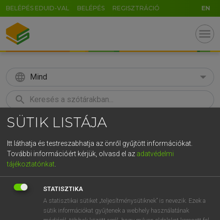
BELÉPÉS EDUID-VAL
BELÉPÉS
REGISZTRÁCIÓ
EN
menu
language
Mind
search
SÜTIK LISTÁJA
GR
KERESÉS
5
6
7
8
9
ö
ü
ó
Itt láthatja és testreszabhatja az önről gyűjtött információkat.
További információért kérjük, olvasd el az
adatvédelmi
r
t
z
u
i
o
p
ő
ú
LÁZÁR A. PÉTER, VARGA GYÖRGY
tájékoztatónkat
.
Angol−magyar egyetemes nagyszótár
g
h
j
k
l
é
á
ű
Ω
STATISZTIKA
v
b
n
m
,
.
-
AltGr
A statisztikai sütiket „teljesítménysütiknek” is nevezik. Ezek a
sütik információkat gyűjtenek a webhely használatának