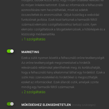
módjáról, többek között arról, hogy milyen oldalakat keresett fel
és milyen linkekre kattintott. Ezek az információk a felhasználó
VAN ELŐFIZETÉSED?
azonosítására nem használhatóak, mivel az adatok
összesítettek és anonimizáltak. Céljuk kizárólag a weboldal
Van előfizetésem a teljes szócikk megtekintéséhez.
funkcióinak javítása. Ezek közé tartoznak a harmadik féltől
származó elemzési szolgáltatásokhoz tartozó sütik; ilyen
BELÉPÉS
elemzési szolgáltatások a látogatóelemzések, a hőtérképek és a
közösségi médiaanalitika.
↓
1
szolgáltatás
MARKETING
Ezek a sütik nyomon követik a felhasználó online tevékenységét.
Az online tevékenységek megismerésével a hirdetők
NINCS ELŐFIZETÉSED?
relevánsabb reklámokat jeleníthetnek meg, és korlátozhatják,
Nincs regisztrációm és előfizetésem. A szótár 2 órás,
hogy a felhasználó hány alkalommal láthat egy hirdetést. Ezek a
díjmentes próbaverziójának elindításához regisztrálok és
sütik más szervezetekkel és hirdetőkkel is megoszthatják
belépek
.
ezeket az információkat. Ezek állandó sütik, amelyek szinte
mindig egy harmadik féltől származnak.
↓
2
szolgáltatás
REGISZTRÁCIÓ
MŰKÖDÉSHEZ ELENGEDHETETLEN
(mindig szükséges)