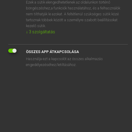
Ezek a sütik elengedhetetlenek az oldalunkon történő
böngészéshez,a funkciók használatához, és a felhasználók
nem tilthatják le azokat. A feltétlenül szükséges sütik közé
Lázár A. Péter, Varga György
tartoznak többek között a személyre szabott beállításokat
ANGOL−MAGYAR EGYETEMES NAGYSZÓTÁR
kezelő sütik.
↓
3
szolgáltatás
Kapcsolódó anyagok
well
ÖSSZES APP ÁTKAPCSOLÁSA
we'll
Használja ezt a kapcsolót az összes alkalmazás
well-abused
engedélyezéséhez/letiltásához.
well-adjusted
well-advised
well-appointed
well-balanced
well-begun
well-behaved