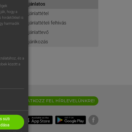
ajánlatos
ához
ségek
ják, hogy a
ajánlattétel
 hirdetőkkel is
ajánlattételi felhívás
egy harmadik
ajánlattevő
ajánlkozás
nálatához, és a
öbbek között a
IRATKOZZ FEL HÍRLEVELÜNKRE!
 süti
adása