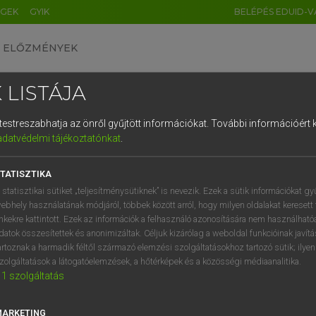
ÉGEK
GYIK
BELÉPÉS EDUID-V
ELŐZMÉNYEK
 LISTÁJA
és testreszabhatja az önről gyűjtött információkat.
További információért k
HU
DE
CN
FR
ES
IT
NL
RU
GR
adatvédelmi tájékoztatónkat
.
 A. PÉTER, VARGA GYÖRGY
1
2
3
4
5
6
7
8
9
yar−angol egyetemes nagyszótár
TATISZTIKA
q
w
e
r
t
z
u
i
 statisztikai sütiket „teljesítménysütiknek” is nevezik. Ezek a sütik információkat gy
ebhely használatának módjáról, többek között arról, hogy milyen oldalakat keresett 
a
s
d
f
g
h
j
k
l
é
inkekre kattintott. Ezek az információk a felhasználó azonosítására nem használható
datok összesítettek és anonimizáltak. Céljuk kizárólag a weboldal funkcióinak javít
í
y
x
c
v
b
n
m
,
.
artoznak a harmadik féltől származó elemzési szolgáltatásokhoz tartozó sütik; ilye
zolgáltatások a látogatóelemzések, a hőtérképek és a közösségi médiaanalitika.
VAN ELŐFIZETÉSED?
NINCS ELŐFIZETÉSED
1
szolgáltatás
előfizetésem a teljes szócikk
Nincs regisztrációm és előfiz
megtekintéséhez.
A szótár 2 órás, díjmente
MARKETING