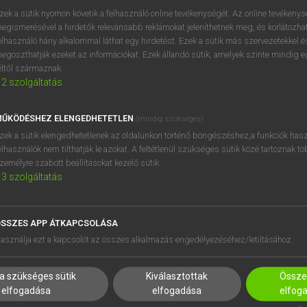
próbaverziójának elindítás
zek a sütik nyomon követik a felhasználó online tevékenységét. Az online tevékeny
BELÉPÉS
regisztrálok és
belépek
.
egismerésével a hirdetők relevánsabb reklámokat jeleníthetnek meg, és korlátozhat
elhasználó hány alkalommal láthat egy hirdetést. Ezek a sütik más szervezetekkel és
egoszthatják ezeket az információkat. Ezek állandó sütik, amelyek szinte mindig 
REGISZTRÁCIÓ
éltől származnak.
2
szolgáltatás
ŰKÖDÉSHEZ ELENGEDHETETLEN
(mindig szükséges)
zek a sütik elengedhetetlenek az oldalunkon történő böngészéshez,a funkciók hasz
elhasználók nem tilthatják le azokat. A feltétlenül szükséges sütik közé tartoznak t
zemélyre szabott beállításokat kezelő sütik.
3
szolgáltatás
SSZES APP ÁTKAPCSOLÁSA
HASZNÁLÓKNAK
SÚGÓ
asználja ezt a kapcsolót az összes alkalmazás engedélyezéséhez/letiltásához.
K
RÓLUNK
NTÉZMÉNYEKNEK
ELÉRHETŐSÉG
a szükséges sütik
Kiválasztottak
Összes
MEGOLDÁSOK
SÜTI BEÁLLÍTÁSOK
elfogadása
elfogadása
elfog