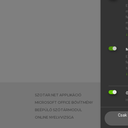
E
m
f
m
f
↓
M
E
f
s
↓
Ö
SZOTAR.NET APPLIKÁCIÓ
EGYÉNI FEL
H
MICROSOFT OFFICE BŐVÍTMÉNY
TANULÓKNA
BEÉPÜLŐ SZÓTÁRMODUL
OKTATÁSI I
Csak 
ONLINE NYELVVIZSGA
VÁLLALATI 