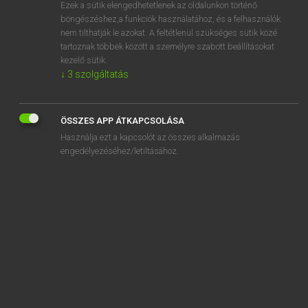
Ezek a sütik elengedhetetlenek az oldalunkon történő
böngészéshez,a funkciók használatához, és a felhasználók
nem tilthatják le azokat. A feltétlenül szükséges sütik közé
Lázár A. Péter, Varga György
tartoznak többek között a személyre szabott beállításokat
ANGOL−MAGYAR EGYETEMES NAGYSZÓTÁR
kezelő sütik.
↓
3
szolgáltatás
Kapcsolódó anyagok
-strong
ÖSSZES APP ÁTKAPCSOLÁSA
strongarm
Használja ezt a kapcsolót az összes alkalmazás
strongbox
engedélyezéséhez/letiltásához.
stronghold
strongly
strongman
strong-minded
strongpoint
strongroom