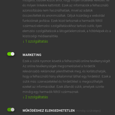
módjáról, többek között arról, hogy milyen oldalakat keresett fel
és milyen linkekre kattintott. Ezek az információk a felhasználó
VAN ELŐFIZETÉSED?
azonosítására nem használhatóak, mivel az adatok
összesítettek és anonimizáltak. Céljuk kizárólag a weboldal
Van előfizetésem a teljes szócikk megtekintéséhez.
funkcióinak javítása. Ezek közé tartoznak a harmadik féltől
származó elemzési szolgáltatásokhoz tartozó sütik; ilyen
BELÉPÉS
elemzési szolgáltatások a látogatóelemzések, a hőtérképek és a
közösségi médiaanalitika.
↓
1
szolgáltatás
MARKETING
Ezek a sütik nyomon követik a felhasználó online tevékenységét.
Az online tevékenységek megismerésével a hirdetők
NINCS ELŐFIZETÉSED?
relevánsabb reklámokat jeleníthetnek meg, és korlátozhatják,
Nincs regisztrációm és előfizetésem. A szótár 2 órás,
hogy a felhasználó hány alkalommal láthat egy hirdetést. Ezek a
díjmentes próbaverziójának elindításához regisztrálok és
sütik más szervezetekkel és hirdetőkkel is megoszthatják
belépek
.
ezeket az információkat. Ezek állandó sütik, amelyek szinte
mindig egy harmadik féltől származnak.
↓
2
szolgáltatás
REGISZTRÁCIÓ
MŰKÖDÉSHEZ ELENGEDHETETLEN
(mindig szükséges)