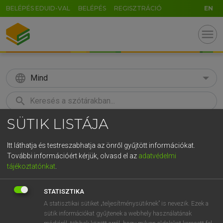
BELÉPÉS EDUID-VAL
BELÉPÉS
REGISZTRÁCIÓ
EN
menu
language
Mind
search
SÜTIK LISTÁJA
U
GR
KERESÉS
5
6
7
8
9
ö
ü
ó
Itt láthatja és testreszabhatja az önről gyűjtött információkat.
További információért kérjük, olvasd el az
adatvédelmi
r
t
z
u
i
o
p
ő
ú
LÁZÁR A. PÉTER, VARGA GYÖRGY
tájékoztatónkat
.
Angol−magyar egyetemes nagyszótár
g
h
j
k
l
é
á
ű
Ω
STATISZTIKA
v
b
n
m
,
.
-
AltGr
A statisztikai sütiket „teljesítménysütiknek” is nevezik. Ezek a
sütik információkat gyűjtenek a webhely használatának