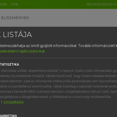
ÉGEK
GYIK
BELÉPÉS EDUID-V
ELŐZMÉNYEK
 LISTÁJA
és testreszabhatja az önről gyűjtött információkat.
További információért k
HU
DE
CN
FR
ES
IT
NL
RU
GR
adatvédelmi tájékoztatónkat
.
 A. PÉTER, VARGA GYÖRGY
1
2
3
4
5
6
7
8
9
yar−angol egyetemes nagyszótár
TATISZTIKA
q
w
e
r
t
z
u
i
 statisztikai sütiket „teljesítménysütiknek” is nevezik. Ezek a sütik információkat gy
ebhely használatának módjáról, többek között arról, hogy milyen oldalakat keresett 
a
s
d
f
g
h
j
k
l
é
inkekre kattintott. Ezek az információk a felhasználó azonosítására nem használható
datok összesítettek és anonimizáltak. Céljuk kizárólag a weboldal funkcióinak javít
í
y
x
c
v
b
n
m
,
.
artoznak a harmadik féltől származó elemzési szolgáltatásokhoz tartozó sütik; ilye
zolgáltatások a látogatóelemzések, a hőtérképek és a közösségi médiaanalitika.
VAN ELŐFIZETÉSED?
NINCS ELŐFIZETÉSED
1
szolgáltatás
előfizetésem a teljes szócikk
Nincs regisztrációm és előfiz
megtekintéséhez.
A szótár 2 órás, díjmente
MARKETING