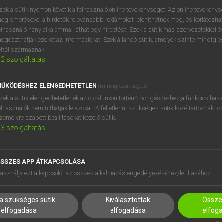
próbaverziójának elindítás
zek a sütik nyomon követik a felhasználó online tevékenységét. Az online tevékeny
BELÉPÉS
regisztrálok és
belépek
.
egismerésével a hirdetők relevánsabb reklámokat jeleníthetnek meg, és korlátozhat
elhasználó hány alkalommal láthat egy hirdetést. Ezek a sütik más szervezetekkel és
egoszthatják ezeket az információkat. Ezek állandó sütik, amelyek szinte mindig 
REGISZTRÁCIÓ
éltől származnak.
2
szolgáltatás
ŰKÖDÉSHEZ ELENGEDHETETLEN
(mindig szükséges)
zek a sütik elengedhetetlenek az oldalunkon történő böngészéshez,a funkciók hasz
elhasználók nem tilthatják le azokat. A feltétlenül szükséges sütik közé tartoznak t
zemélyre szabott beállításokat kezelő sütik.
3
szolgáltatás
SSZES APP ÁTKAPCSOLÁSA
HASZNÁLÓKNAK
SÚGÓ
asználja ezt a kapcsolót az összes alkalmazás engedélyezéséhez/letiltásához.
K
RÓLUNK
NTÉZMÉNYEKNEK
ELÉRHETŐSÉG
a szükséges sütik
Kiválasztottak
Összes
MEGOLDÁSOK
SÜTI BEÁLLÍTÁSOK
elfogadása
elfogadása
elfog