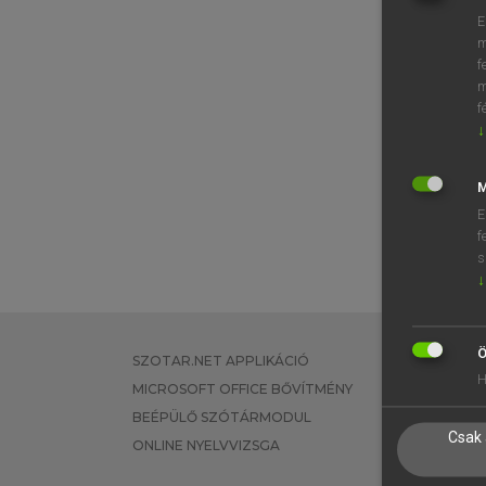
E
m
f
m
f
↓
M
E
f
s
↓
Ö
SZOTAR.NET APPLIKÁCIÓ
EGYÉNI FEL
H
MICROSOFT OFFICE BŐVÍTMÉNY
TANULÓKNA
BEÉPÜLŐ SZÓTÁRMODUL
OKTATÁSI I
Csak 
ONLINE NYELVVIZSGA
VÁLLALATI 