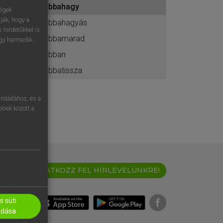
abbahagy
ához
ségek
ják, hogy a
abbahagyás
 hirdetőkkel is
abbamarad
egy harmadik
abban
abbatissza
nálatához, és a
öbbek között a
IRATKOZZ FEL HÍRLEVELÜNKRE!
 süti
adása