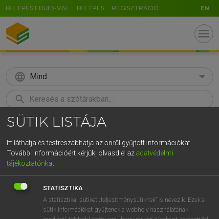
BELÉPÉS EDUID-VAL
BELÉPÉS
REGISZTRÁCIÓ
EN
menu
language
Mind
search
SÜTIK LISTÁJA
GR
KERESÉS
5
6
7
8
9
ö
ü
ó
Itt láthatja és testreszabhatja az önről gyűjtött információkat.
További információért kérjük, olvasd el az
adatvédelmi
r
t
z
u
i
o
p
ő
ú
LÁZÁR A. PÉTER, VARGA GYÖRGY
tájékoztatónkat
.
Magyar−angol egyetemes nagyszótár
g
h
j
k
l
é
á
ű
Ω
STATISZTIKA
v
b
n
m
,
.
-
AltGr
A statisztikai sütiket „teljesítménysütiknek” is nevezik. Ezek a
sütik információkat gyűjtenek a webhely használatának