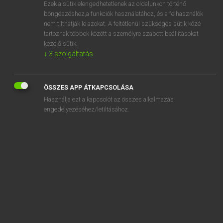
Ezek a sütik elengedhetetlenek az oldalunkon történő
böngészéshez,a funkciók használatához, és a felhasználók
nem tilthatják le azokat. A feltétlenül szükséges sütik közé
Lázár A. Péter, Varga György
tartoznak többek között a személyre szabott beállításokat
MAGYAR−ANGOL EGYETEMES NAGYSZÓTÁR
kezelő sütik.
↓
3
szolgáltatás
Kapcsolódó anyagok
tudásszomj
ÖSSZES APP ÁTKAPCSOLÁSA
tudásteszt
Használja ezt a kapcsolót az összes alkalmazás
tudástőke
engedélyezéséhez/letiltásához.
tudástranszfer
tudat
tudatalatti
tudatállapot
tudatelmélet
tudatformálás