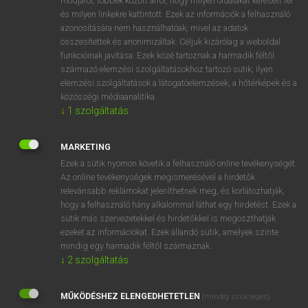
módjáról, többek között arról, hogy milyen oldalakat keresett fel
és milyen linkekre kattintott. Ezek az információk a felhasználó
VAN ELŐFIZETÉSED?
azonosítására nem használhatóak, mivel az adatok
összesítettek és anonimizáltak. Céljuk kizárólag a weboldal
Van előfizetésem a teljes szócikk megtekintéséhez.
funkcióinak javítása. Ezek közé tartoznak a harmadik féltől
származó elemzési szolgáltatásokhoz tartozó sütik; ilyen
BELÉPÉS
elemzési szolgáltatások a látogatóelemzések, a hőtérképek és a
közösségi médiaanalitika.
↓
1
szolgáltatás
MARKETING
Ezek a sütik nyomon követik a felhasználó online tevékenységét.
Az online tevékenységek megismerésével a hirdetők
NINCS ELŐFIZETÉSED?
relevánsabb reklámokat jeleníthetnek meg, és korlátozhatják,
Nincs regisztrációm és előfizetésem. A szótár 2 órás,
hogy a felhasználó hány alkalommal láthat egy hirdetést. Ezek a
díjmentes próbaverziójának elindításához regisztrálok és
sütik más szervezetekkel és hirdetőkkel is megoszthatják
belépek
.
ezeket az információkat. Ezek állandó sütik, amelyek szinte
mindig egy harmadik féltől származnak.
↓
2
szolgáltatás
REGISZTRÁCIÓ
MŰKÖDÉSHEZ ELENGEDHETETLEN
(mindig szükséges)