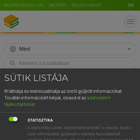
BELÉPÉS EDUID-VAL
BELÉPÉS
REGISZTRÁCIÓ
EN
menu
language
Mind
search
SÜTIK LISTÁJA
GR
KERESÉS
5
6
7
8
9
ö
ü
ó
Itt láthatja és testreszabhatja az önről gyűjtött információkat.
További információért kérjük, olvasd el az
adatvédelmi
r
t
z
u
i
o
p
ő
ú
LÁZÁR A. PÉTER, VARGA GYÖRGY
tájékoztatónkat
.
Angol−magyar egyetemes nagyszótár
g
h
j
k
l
é
á
ű
Ω
STATISZTIKA
v
b
n
m
,
.
-
AltGr
A statisztikai sütiket „teljesítménysütiknek” is nevezik. Ezek a
sütik információkat gyűjtenek a webhely használatának