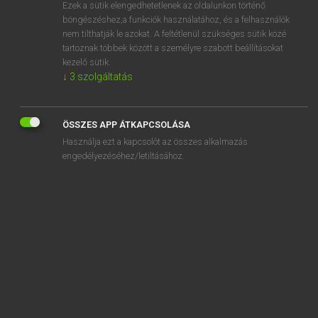
Ezek a sütik elengedhetetlenek az oldalunkon történő
böngészéshez,a funkciók használatához, és a felhasználók
nem tilthatják le azokat. A feltétlenül szükséges sütik közé
Lázár A. Péter, Varga György
tartoznak többek között a személyre szabott beállításokat
ANGOL−MAGYAR EGYETEMES NAGYSZÓTÁR
kezelő sütik.
↓
3
szolgáltatás
Kapcsolódó anyagok
advise
ÖSSZES APP ÁTKAPCSOLÁSA
advisedly
Használja ezt a kapcsolót az összes alkalmazás
advisee
engedélyezéséhez/letiltásához.
advisement
advisor
advisory
advisory board
advocaat
advocacy