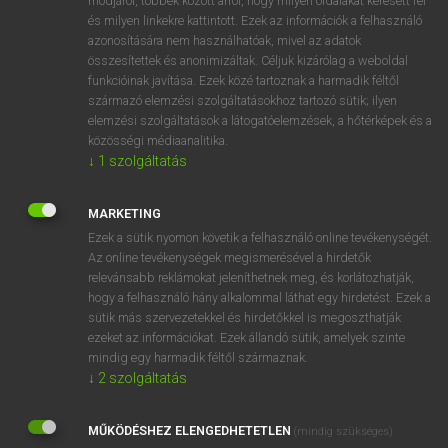
módjáról, többek között arról, hogy milyen oldalakat keresett fel
és milyen linkekre kattintott. Ezek az információk a felhasználó
VAN ELŐFIZETÉSED?
azonosítására nem használhatóak, mivel az adatok
összesítettek és anonimizáltak. Céljuk kizárólag a weboldal
Van előfizetésem a teljes szócikk megtekintéséhez.
funkcióinak javítása. Ezek közé tartoznak a harmadik féltől
származó elemzési szolgáltatásokhoz tartozó sütik; ilyen
BELÉPÉS
elemzési szolgáltatások a látogatóelemzések, a hőtérképek és a
közösségi médiaanalitika.
↓
1
szolgáltatás
MARKETING
Ezek a sütik nyomon követik a felhasználó online tevékenységét.
Az online tevékenységek megismerésével a hirdetők
NINCS ELŐFIZETÉSED?
relevánsabb reklámokat jeleníthetnek meg, és korlátozhatják,
Nincs regisztrációm és előfizetésem. A szótár 2 órás,
hogy a felhasználó hány alkalommal láthat egy hirdetést. Ezek a
díjmentes próbaverziójának elindításához regisztrálok és
sütik más szervezetekkel és hirdetőkkel is megoszthatják
belépek
.
ezeket az információkat. Ezek állandó sütik, amelyek szinte
mindig egy harmadik féltől származnak.
↓
2
szolgáltatás
REGISZTRÁCIÓ
MŰKÖDÉSHEZ ELENGEDHETETLEN
(mindig szükséges)