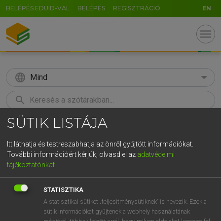
BELÉPÉS EDUID-VAL
BELÉPÉS
REGISZTRÁCIÓ
EN
menu
language
Mind
search
SÜTIK LISTÁJA
GR
KERESÉS
5
6
7
8
9
ö
ü
ó
Itt láthatja és testreszabhatja az önről gyűjtött információkat.
További információért kérjük, olvasd el az
adatvédelmi
r
t
z
u
i
o
p
ő
ú
LÁZÁR A. PÉTER, VARGA GYÖRGY
tájékoztatónkat
.
Magyar−angol egyetemes nagyszótár
g
h
j
k
l
é
á
ű
Ω
STATISZTIKA
v
b
n
m
,
.
-
AltGr
A statisztikai sütiket „teljesítménysütiknek” is nevezik. Ezek a
sütik információkat gyűjtenek a webhely használatának