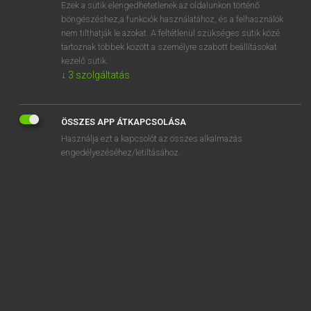
Ezek a sütik elengedhetetlenek az oldalunkon történő
böngészéshez,a funkciók használatához, és a felhasználók
nem tilthatják le azokat. A feltétlenül szükséges sütik közé
Lázár A. Péter, Varga György
tartoznak többek között a személyre szabott beállításokat
MAGYAR−ANGOL EGYETEMES NAGYSZÓTÁR
kezelő sütik.
↓
3
szolgáltatás
Kapcsolódó anyagok
megfolyik
ÖSSZES APP ÁTKAPCSOLÁSA
megfontol
Használja ezt a kapcsolót az összes alkalmazás
megfontolás
engedélyezéséhez/letiltásához.
megfontolatlan
megfontolt
megfontoltan
megfontoltság
megfonnyad
megfonnyaszt