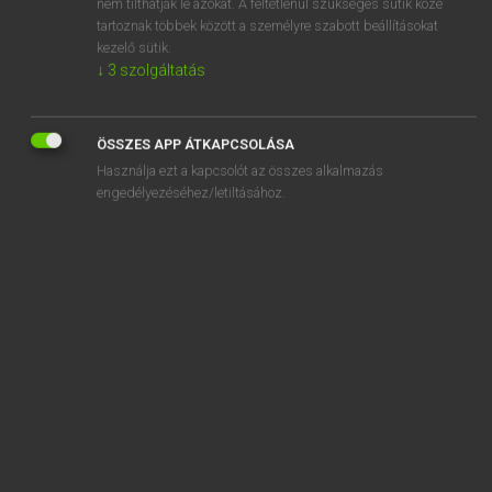
nem tilthatják le azokat. A feltétlenül szükséges sütik közé
tartoznak többek között a személyre szabott beállításokat
kezelő sütik.
↓
3
szolgáltatás
SZOTAR.NET APPLIKÁCIÓ
MICROSOFT OFFICE BŐVÍTMÉNY
ÖSSZES APP ÁTKAPCSOLÁSA
BEÉPÜLŐ SZÓTÁRMODUL
Használja ezt a kapcsolót az összes alkalmazás
ONLINE NYELVVIZSGA
engedélyezéséhez/letiltásához.
EGYÉNI FELHASZNÁLÓKNAK
TANULÓKNAK
OKTATÁSI INTÉZMÉNYEKNEK
VÁLLALATI MEGOLDÁSOK
SÚGÓ
RÓLUNK
ELÉRHETŐSÉG
SÜTI BEÁLLÍTÁSOK