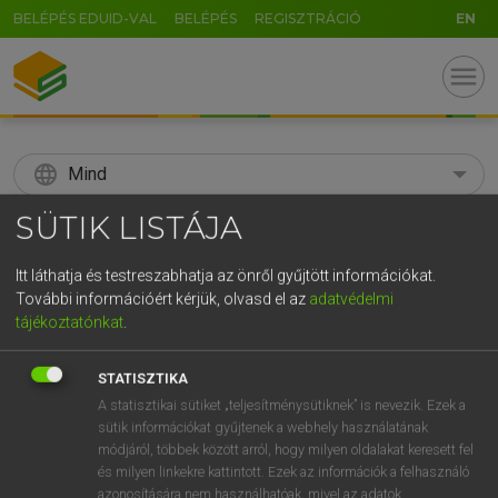
BELÉPÉS EDUID-VAL
BELÉPÉS
REGISZTRÁCIÓ
EN
menu
language
Mind
SÜTIK LISTÁJA
search
GR
Itt láthatja és testreszabhatja az önről gyűjtött információkat.
KERESÉS
További információért kérjük, olvasd el az
adatvédelmi
5
6
7
8
9
ö
ü
ó
tájékoztatónkat
.
r
t
z
u
i
o
p
ő
ú
Díjmentes angol szótár
STATISZTIKA
g
h
j
k
l
é
á
ű
Ω
A statisztikai sütiket „teljesítménysütiknek” is nevezik. Ezek a
fn
advisement
(szak)tanács
sütik információkat gyűjtenek a webhely használatának
v
b
n
m
,
.
-
AltGr
szakvélemény
módjáról, többek között arról, hogy milyen oldalakat keresett fel
és milyen linkekre kattintott. Ezek az információk a felhasználó
azonosítására nem használhatóak, mivel az adatok