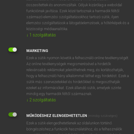
összesítettek és anonimizáltak. Céljuk kizárólag a weboldal
⚲ advisement
keresése szótárainkban
funkcióinak javítása. Ezek közé tartoznak a harmadik féltől
származó elemzési szolgáltatásokhoz tartozó sütik; ilyen
elemzési szolgáltatások a látogatóelemzések, a hőtérképek és a
közösségi médiaanalitika.
↓
1
szolgáltatás
DÍJMENTES ANGOL SZÓTÁR
advisable
MARKETING
Ezek a sütik nyomon követik a felhasználó online tevékenységét.
advise
Az online tevékenységek megismerésével a hirdetők
advised
relevánsabb reklámokat jeleníthetnek meg, és korlátozhatják,
hogy a felhasználó hány alkalommal láthat egy hirdetést. Ezek a
advisedly
sütik más szervezetekkel és hirdetőkkel is megoszthatják
ezeket az információkat. Ezek állandó sütik, amelyek szinte
advisement
mindig egy harmadik féltől származnak.
adviser
↓
2
szolgáltatás
advisory
MŰKÖDÉSHEZ ELENGEDHETETLEN
(mindig szükséges)
advisory body
Ezek a sütik elengedhetetlenek az oldalunkon történő
advocacy
böngészéshez,a funkciók használatához, és a felhasználók