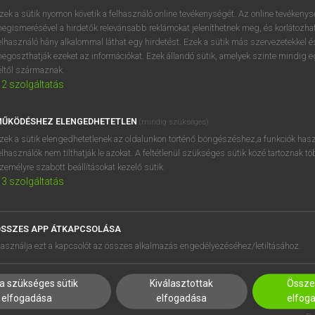
próbaverziójának elindítás
zek a sütik nyomon követik a felhasználó online tevékenységét. Az online tevékeny
BELÉPÉS
regisztrálok és
belépek
.
egismerésével a hirdetők relevánsabb reklámokat jeleníthetnek meg, és korlátozhat
elhasználó hány alkalommal láthat egy hirdetést. Ezek a sütik más szervezetekkel és
egoszthatják ezeket az információkat. Ezek állandó sütik, amelyek szinte mindig 
REGISZTRÁCIÓ
éltől származnak.
2
szolgáltatás
ŰKÖDÉSHEZ ELENGEDHETETLEN
(mindig szükséges)
zek a sütik elengedhetetlenek az oldalunkon történő böngészéshez,a funkciók hasz
elhasználók nem tilthatják le azokat. A feltétlenül szükséges sütik közé tartoznak t
zemélyre szabott beállításokat kezelő sütik.
3
szolgáltatás
SSZES APP ÁTKAPCSOLÁSA
HASZNÁLÓKNAK
SÚGÓ
asználja ezt a kapcsolót az összes alkalmazás engedélyezéséhez/letiltásához.
K
RÓLUNK
NTÉZMÉNYEKNEK
ELÉRHETŐSÉG
a szükséges sütik
Kiválasztottak
Összes
MEGOLDÁSOK
SÜTI BEÁLLÍTÁSOK
elfogadása
elfogadása
elfog