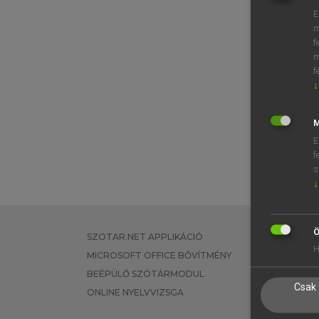
E
m
f
m
f
↓
M
E
f
s
↓
Ö
SZOTAR.NET APPLIKÁCIÓ
EGYÉNI FEL
H
MICROSOFT OFFICE BŐVÍTMÉNY
TANULÓKNA
BEÉPÜLŐ SZÓTÁRMODUL
OKTATÁSI I
Csak 
ONLINE NYELVVIZSGA
VÁLLALATI 