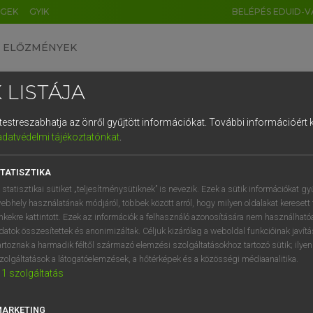
ÉGEK
GYIK
BELÉPÉS EDUID-V
ELŐZMÉNYEK
 LISTÁJA
és testreszabhatja az önről gyűjtött információkat.
További információért k
HU
DE
CN
FR
ES
IT
NL
RU
GR
adatvédelmi tájékoztatónkat
.
 A. PÉTER, VARGA GYÖRGY
1
2
3
4
5
6
7
8
9
ol−magyar egyetemes nagyszótár
TATISZTIKA
q
w
e
r
t
z
u
i
 statisztikai sütiket „teljesítménysütiknek” is nevezik. Ezek a sütik információkat gy
ebhely használatának módjáról, többek között arról, hogy milyen oldalakat keresett 
a
s
d
f
g
h
j
k
l
é
inkekre kattintott. Ezek az információk a felhasználó azonosítására nem használható
datok összesítettek és anonimizáltak. Céljuk kizárólag a weboldal funkcióinak javít
í
y
x
c
v
b
n
m
,
.
artoznak a harmadik féltől származó elemzési szolgáltatásokhoz tartozó sütik; ilye
zolgáltatások a látogatóelemzések, a hőtérképek és a közösségi médiaanalitika.
VAN ELŐFIZETÉSED?
NINCS ELŐFIZETÉSED
1
szolgáltatás
előfizetésem a teljes szócikk
Nincs regisztrációm és előfiz
megtekintéséhez.
A szótár 2 órás, díjmente
MARKETING