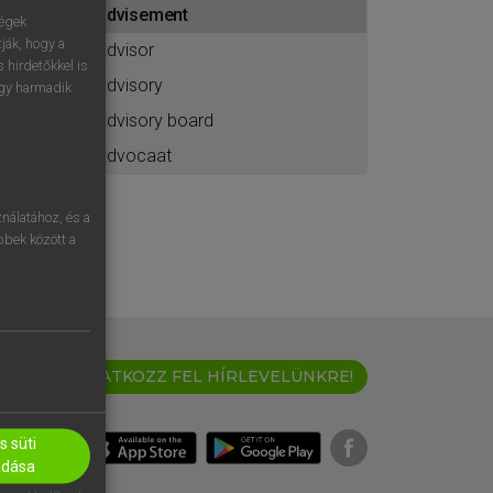
advisement
ához
ségek
ják, hogy a
advisor
 hirdetőkkel is
advisory
egy harmadik
advisory board
advocaat
nálatához, és a
öbbek között a
IRATKOZZ FEL HÍRLEVELÜNKRE!
 süti
adása