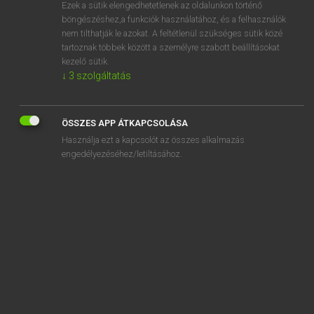
Ezek a sütik elengedhetetlenek az oldalunkon történő
böngészéshez,a funkciók használatához, és a felhasználók
nem tilthatják le azokat. A feltétlenül szükséges sütik közé
Magay Tamás
tartoznak többek között a személyre szabott beállításokat
ANGOL−MAGYAR SZÓTÁR
kezelő sütik.
↓
3
szolgáltatás
Kapcsolódó anyagok
activist
ÖSSZES APP ÁTKAPCSOLÁSA
activity
Használja ezt a kapcsolót az összes alkalmazás
activity holiday
engedélyezéséhez/letiltásához.
act of God
act on
actor
act out
actress
actual