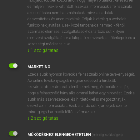
módjáról, többek között arról, hogy milyen oldalakat keresett fel
és milyen linkekre kattintott. Ezek az információk a felhasználó
VAN ELŐFIZETÉSED?
azonosítására nem használhatóak, mivel az adatok
összesítettek és anonimizáltak. Céljuk kizárólag a weboldal
Van előfizetésem a teljes szócikk megtekintéséhez.
funkcióinak javítása. Ezek közé tartoznak a harmadik féltől
származó elemzési szolgáltatásokhoz tartozó sütik; ilyen
BELÉPÉS
elemzési szolgáltatások a látogatóelemzések, a hőtérképek és a
közösségi médiaanalitika.
↓
1
szolgáltatás
MARKETING
Ezek a sütik nyomon követik a felhasználó online tevékenységét.
Az online tevékenységek megismerésével a hirdetők
NINCS ELŐFIZETÉSED?
relevánsabb reklámokat jeleníthetnek meg, és korlátozhatják,
Nincs regisztrációm és előfizetésem. A szótár 2 órás,
hogy a felhasználó hány alkalommal láthat egy hirdetést. Ezek a
díjmentes próbaverziójának elindításához regisztrálok és
sütik más szervezetekkel és hirdetőkkel is megoszthatják
belépek
.
ezeket az információkat. Ezek állandó sütik, amelyek szinte
mindig egy harmadik féltől származnak.
↓
2
szolgáltatás
REGISZTRÁCIÓ
MŰKÖDÉSHEZ ELENGEDHETETLEN
(mindig szükséges)