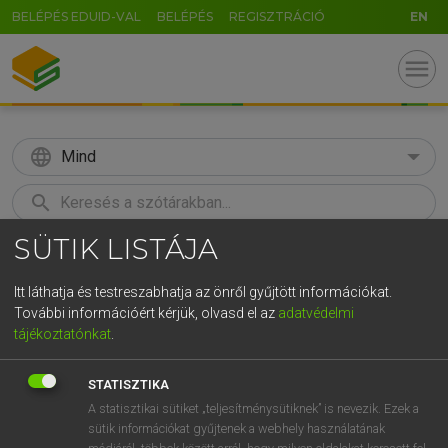
BELÉPÉS EDUID-VAL
BELÉPÉS
REGISZTRÁCIÓ
EN
menu
language
Mind
search
SÜTIK LISTÁJA
GR
KERESÉS
5
6
7
8
9
ö
ü
ó
Itt láthatja és testreszabhatja az önről gyűjtött információkat.
További információért kérjük, olvasd el az
adatvédelmi
r
t
z
u
i
o
p
ő
ú
MAGAY TAMÁS
tájékoztatónkat
.
Angol−magyar szótár
g
h
j
k
l
é
á
ű
Ω
STATISZTIKA
v
b
n
m
,
.
-
AltGr
A statisztikai sütiket „teljesítménysütiknek” is nevezik. Ezek a
sütik információkat gyűjtenek a webhely használatának