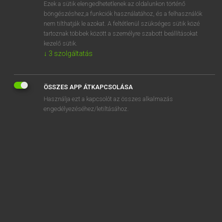
Ezek a sütik elengedhetetlenek az oldalunkon történő
böngészéshez,a funkciók használatához, és a felhasználók
nem tilthatják le azokat. A feltétlenül szükséges sütik közé
Lázár A. Péter, Varga György
tartoznak többek között a személyre szabott beállításokat
MAGYAR−ANGOL EGYETEMES NAGYSZÓTÁR
kezelő sütik.
↓
3
szolgáltatás
Kapcsolódó anyagok
karrierlehetőség
ÖSSZES APP ÁTKAPCSOLÁSA
karrieroldal
Használja ezt a kapcsolót az összes alkalmazás
karrierstruktúra
engedélyezéséhez/letiltásához.
karrier-tanácsadás
karrier-tanácsadó
karrierválság
kárszakértő
karszalag
karszalagos