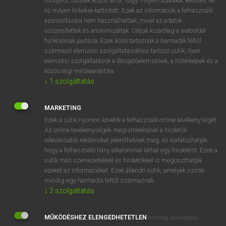
módjáról, többek között arról, hogy milyen oldalakat keresett fel
és milyen linkekre kattintott. Ezek az információk a felhasználó
VAN ELŐFIZETÉSED?
azonosítására nem használhatóak, mivel az adatok
összesítettek és anonimizáltak. Céljuk kizárólag a weboldal
Van előfizetésem a teljes szócikk megtekintéséhez.
funkcióinak javítása. Ezek közé tartoznak a harmadik féltől
származó elemzési szolgáltatásokhoz tartozó sütik; ilyen
BELÉPÉS
elemzési szolgáltatások a látogatóelemzések, a hőtérképek és a
közösségi médiaanalitika.
↓
1
szolgáltatás
MARKETING
Ezek a sütik nyomon követik a felhasználó online tevékenységét.
Az online tevékenységek megismerésével a hirdetők
NINCS ELŐFIZETÉSED?
relevánsabb reklámokat jeleníthetnek meg, és korlátozhatják,
Nincs regisztrációm és előfizetésem. A szótár 2 órás,
hogy a felhasználó hány alkalommal láthat egy hirdetést. Ezek a
díjmentes próbaverziójának elindításához regisztrálok és
sütik más szervezetekkel és hirdetőkkel is megoszthatják
belépek
.
ezeket az információkat. Ezek állandó sütik, amelyek szinte
mindig egy harmadik féltől származnak.
↓
2
szolgáltatás
REGISZTRÁCIÓ
MŰKÖDÉSHEZ ELENGEDHETETLEN
(mindig szükséges)