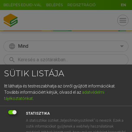
BELÉPÉS EDUID-VAL
BELÉPÉS
REGISZTRÁCIÓ
EN
menu
language
Mind
search
SÜTIK LISTÁJA
GR
KERESÉS
5
6
7
8
9
ö
ü
ó
Itt láthatja és testreszabhatja az önről gyűjtött információkat.
További információért kérjük, olvasd el az
adatvédelmi
r
t
z
u
i
o
p
ő
ú
LÁZÁR A. PÉTER, VARGA GYÖRGY
tájékoztatónkat
.
Magyar−angol egyetemes nagyszótár
g
h
j
k
l
é
á
ű
Ω
STATISZTIKA
v
b
n
m
,
.
-
AltGr
A statisztikai sütiket „teljesítménysütiknek” is nevezik. Ezek a
sütik információkat gyűjtenek a webhely használatának