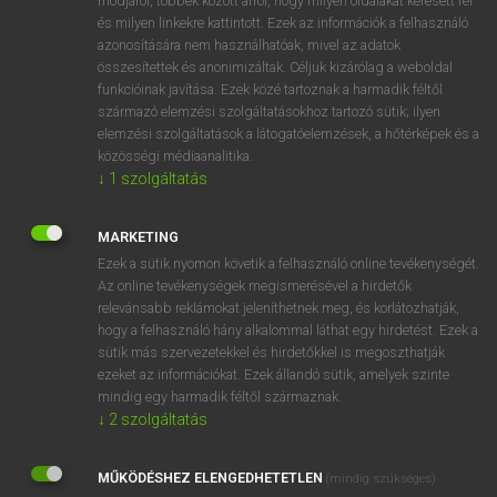
módjáról, többek között arról, hogy milyen oldalakat keresett fel
és milyen linkekre kattintott. Ezek az információk a felhasználó
VAN ELŐFIZETÉSED?
azonosítására nem használhatóak, mivel az adatok
összesítettek és anonimizáltak. Céljuk kizárólag a weboldal
Van előfizetésem a teljes szócikk megtekintéséhez.
funkcióinak javítása. Ezek közé tartoznak a harmadik féltől
származó elemzési szolgáltatásokhoz tartozó sütik; ilyen
BELÉPÉS
elemzési szolgáltatások a látogatóelemzések, a hőtérképek és a
közösségi médiaanalitika.
↓
1
szolgáltatás
MARKETING
Ezek a sütik nyomon követik a felhasználó online tevékenységét.
Az online tevékenységek megismerésével a hirdetők
NINCS ELŐFIZETÉSED?
relevánsabb reklámokat jeleníthetnek meg, és korlátozhatják,
Nincs regisztrációm és előfizetésem. A szótár 2 órás,
hogy a felhasználó hány alkalommal láthat egy hirdetést. Ezek a
díjmentes próbaverziójának elindításához regisztrálok és
sütik más szervezetekkel és hirdetőkkel is megoszthatják
belépek
.
ezeket az információkat. Ezek állandó sütik, amelyek szinte
mindig egy harmadik féltől származnak.
↓
2
szolgáltatás
REGISZTRÁCIÓ
MŰKÖDÉSHEZ ELENGEDHETETLEN
(mindig szükséges)