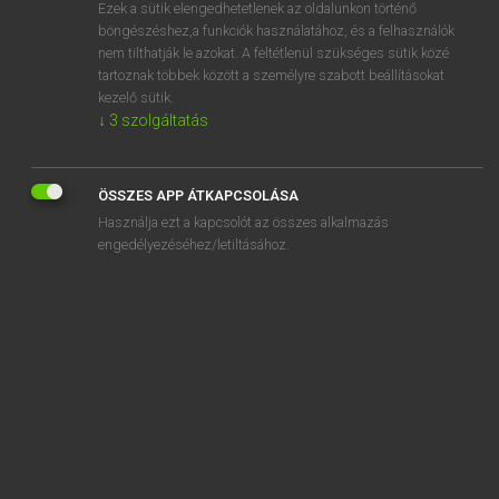
Ezek a sütik elengedhetetlenek az oldalunkon történő
böngészéshez,a funkciók használatához, és a felhasználók
nem tilthatják le azokat. A feltétlenül szükséges sütik közé
Magay Tamás
tartoznak többek között a személyre szabott beállításokat
MAGYAR−ANGOL SZÓTÁR
kezelő sütik.
↓
3
szolgáltatás
Kapcsolódó anyagok
averzió
ÖSSZES APP ÁTKAPCSOLÁSA
ÁVH
Használja ezt a kapcsolót az összes alkalmazás
aviatika
engedélyezéséhez/letiltásához.
avítt
avizál
ávó
ávós
avul
avult