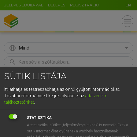
BELÉPÉS EDUID-VAL
BELÉPÉS
REGISZTRÁCIÓ
EN
menu
language
Mind
search
SÜTIK LISTÁJA
GR
KERESÉS
5
6
7
8
9
ö
ü
ó
Itt láthatja és testreszabhatja az önről gyűjtött információkat.
További információért kérjük, olvasd el az
adatvédelmi
r
t
z
u
i
o
p
ő
ú
MAGAY TAMÁS
tájékoztatónkat
.
Magyar−angol szótár
g
h
j
k
l
é
á
ű
Ω
STATISZTIKA
v
b
n
m
,
.
-
AltGr
A statisztikai sütiket „teljesítménysütiknek” is nevezik. Ezek a
sütik információkat gyűjtenek a webhely használatának