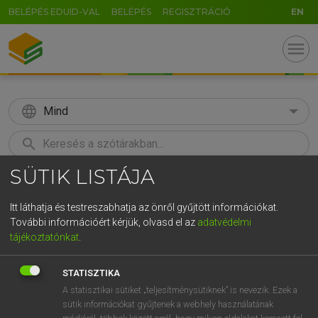
BELÉPÉS EDUID-VAL
BELÉPÉS
REGISZTRÁCIÓ
EN
menu
language
Mind
search
SÜTIK LISTÁJA
GR
KERESÉS
5
6
7
8
9
ö
ü
ó
Itt láthatja és testreszabhatja az önről gyűjtött információkat.
További információért kérjük, olvasd el az
adatvédelmi
r
t
z
u
i
o
p
ő
ú
LÁZÁR A. PÉTER, VARGA GYÖRGY
tájékoztatónkat
.
Magyar−angol egyetemes nagyszótár
g
h
j
k
l
é
á
ű
Ω
STATISZTIKA
v
b
n
m
,
.
-
AltGr
A statisztikai sütiket „teljesítménysütiknek” is nevezik. Ezek a
sütik információkat gyűjtenek a webhely használatának