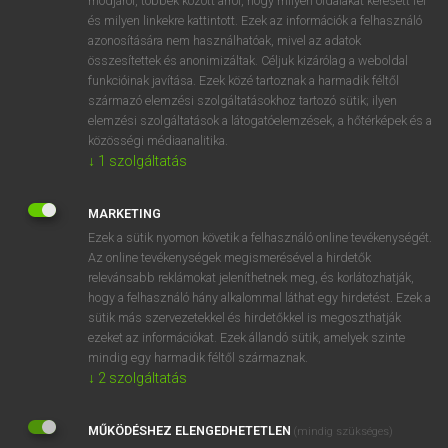
módjáról, többek között arról, hogy milyen oldalakat keresett fel
és milyen linkekre kattintott. Ezek az információk a felhasználó
VAN ELŐFIZETÉSED?
azonosítására nem használhatóak, mivel az adatok
összesítettek és anonimizáltak. Céljuk kizárólag a weboldal
Van előfizetésem a teljes szócikk megtekintéséhez.
funkcióinak javítása. Ezek közé tartoznak a harmadik féltől
származó elemzési szolgáltatásokhoz tartozó sütik; ilyen
BELÉPÉS
elemzési szolgáltatások a látogatóelemzések, a hőtérképek és a
közösségi médiaanalitika.
↓
1
szolgáltatás
MARKETING
Ezek a sütik nyomon követik a felhasználó online tevékenységét.
Az online tevékenységek megismerésével a hirdetők
NINCS ELŐFIZETÉSED?
relevánsabb reklámokat jeleníthetnek meg, és korlátozhatják,
Nincs regisztrációm és előfizetésem. A szótár 2 órás,
hogy a felhasználó hány alkalommal láthat egy hirdetést. Ezek a
díjmentes próbaverziójának elindításához regisztrálok és
sütik más szervezetekkel és hirdetőkkel is megoszthatják
belépek
.
ezeket az információkat. Ezek állandó sütik, amelyek szinte
mindig egy harmadik féltől származnak.
↓
2
szolgáltatás
REGISZTRÁCIÓ
MŰKÖDÉSHEZ ELENGEDHETETLEN
(mindig szükséges)