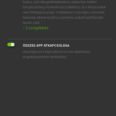
Ezek a sütik elengedhetetlenek az oldalunkon történő
böngészéshez,a funkciók használatához, és a felhasználók
nem tilthatják le azokat. A feltétlenül szükséges sütik közé
Lázár A. Péter, Varga György
tartoznak többek között a személyre szabott beállításokat
MAGYAR−ANGOL EGYETEMES NAGYSZÓTÁR
kezelő sütik.
↓
3
szolgáltatás
Kapcsolódó anyagok
szakemberhiány
ÖSSZES APP ÁTKAPCSOLÁSA
szakemberképzés
Használja ezt a kapcsolót az összes alkalmazás
szakértelem
engedélyezéséhez/letiltásához.
szakértelmiségi
szakértő
szakértői
szakfelügyelet
szakfelügyelő
szakfolyóirat