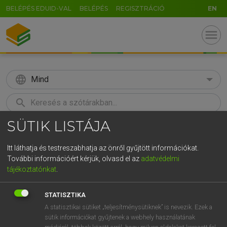
BELÉPÉS EDUID-VAL
BELÉPÉS
REGISZTRÁCIÓ
EN
menu
language
Mind
search
SÜTIK LISTÁJA
GR
KERESÉS
5
6
7
8
9
ö
ü
ó
Itt láthatja és testreszabhatja az önről gyűjtött információkat.
További információért kérjük, olvasd el az
adatvédelmi
r
t
z
u
i
o
p
ő
ú
LÁZÁR A. PÉTER, VARGA GYÖRGY
tájékoztatónkat
.
Angol−magyar egyetemes nagyszótár
g
h
j
k
l
é
á
ű
Ω
STATISZTIKA
v
b
n
m
,
.
-
AltGr
A statisztikai sütiket „teljesítménysütiknek” is nevezik. Ezek a
sütik információkat gyűjtenek a webhely használatának