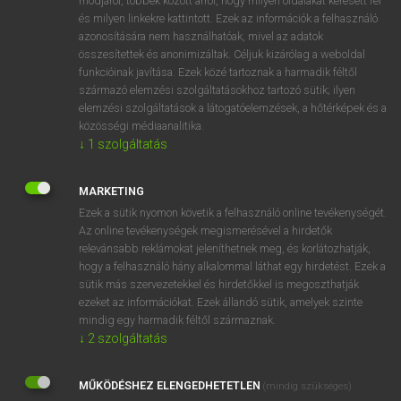
módjáról, többek között arról, hogy milyen oldalakat keresett fel
és milyen linkekre kattintott. Ezek az információk a felhasználó
VAN ELŐFIZETÉSED?
azonosítására nem használhatóak, mivel az adatok
összesítettek és anonimizáltak. Céljuk kizárólag a weboldal
Van előfizetésem a teljes szócikk megtekintéséhez.
funkcióinak javítása. Ezek közé tartoznak a harmadik féltől
származó elemzési szolgáltatásokhoz tartozó sütik; ilyen
BELÉPÉS
elemzési szolgáltatások a látogatóelemzések, a hőtérképek és a
közösségi médiaanalitika.
↓
1
szolgáltatás
MARKETING
Ezek a sütik nyomon követik a felhasználó online tevékenységét.
Az online tevékenységek megismerésével a hirdetők
NINCS ELŐFIZETÉSED?
relevánsabb reklámokat jeleníthetnek meg, és korlátozhatják,
Nincs regisztrációm és előfizetésem. A szótár 2 órás,
hogy a felhasználó hány alkalommal láthat egy hirdetést. Ezek a
díjmentes próbaverziójának elindításához regisztrálok és
sütik más szervezetekkel és hirdetőkkel is megoszthatják
belépek
.
ezeket az információkat. Ezek állandó sütik, amelyek szinte
mindig egy harmadik féltől származnak.
↓
2
szolgáltatás
REGISZTRÁCIÓ
MŰKÖDÉSHEZ ELENGEDHETETLEN
(mindig szükséges)