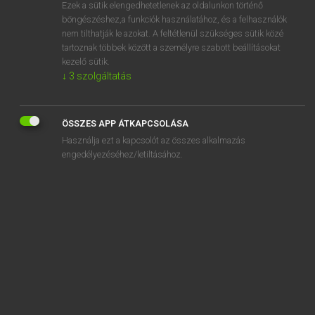
Ezek a sütik elengedhetetlenek az oldalunkon történő
böngészéshez,a funkciók használatához, és a felhasználók
nem tilthatják le azokat. A feltétlenül szükséges sütik közé
Lázár A. Péter, Varga György
tartoznak többek között a személyre szabott beállításokat
ANGOL−MAGYAR EGYETEMES NAGYSZÓTÁR
kezelő sütik.
↓
3
szolgáltatás
Kapcsolódó anyagok
pathologist
ÖSSZES APP ÁTKAPCSOLÁSA
pathology
Használja ezt a kapcsolót az összes alkalmazás
pathos
engedélyezéséhez/letiltásához.
pathway
patience
Patience
patient
patient care
patient care psychology