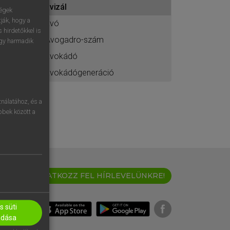
avizál
ához
ségek
ják, hogy a
ávó
 hirdetőkkel is
Avogadro-szám
egy harmadik
avokádó
avokádógeneráció
nálatához, és a
öbbek között a
IRATKOZZ FEL HÍRLEVELÜNKRE!
 süti
adása