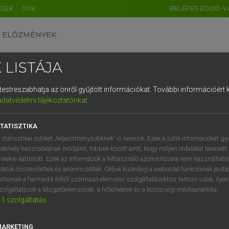
ÉGEK
GYIK
BELÉPÉS EDUID-V
ELŐZMÉNYEK
 LISTÁJA
és testreszabhatja az önről gyűjtött információkat.
További információért k
HU
DE
CN
FR
ES
IT
NL
RU
GR
adatvédelmi tájékoztatónkat
.
 A. PÉTER, VARGA GYÖRGY
1
2
3
4
5
6
7
8
9
yar−angol egyetemes nagyszótár
TATISZTIKA
q
w
e
r
t
z
u
i
 statisztikai sütiket „teljesítménysütiknek” is nevezik. Ezek a sütik információkat gy
ebhely használatának módjáról, többek között arról, hogy milyen oldalakat keresett 
a
s
d
f
g
h
j
k
l
é
inkekre kattintott. Ezek az információk a felhasználó azonosítására nem használható
datok összesítettek és anonimizáltak. Céljuk kizárólag a weboldal funkcióinak javít
í
y
x
c
v
b
n
m
,
.
artoznak a harmadik féltől származó elemzési szolgáltatásokhoz tartozó sütik; ilye
zolgáltatások a látogatóelemzések, a hőtérképek és a közösségi médiaanalitika.
VAN ELŐFIZETÉSED?
NINCS ELŐFIZETÉSED
1
szolgáltatás
előfizetésem a teljes szócikk
Nincs regisztrációm és előfiz
megtekintéséhez.
A szótár 2 órás, díjmente
MARKETING