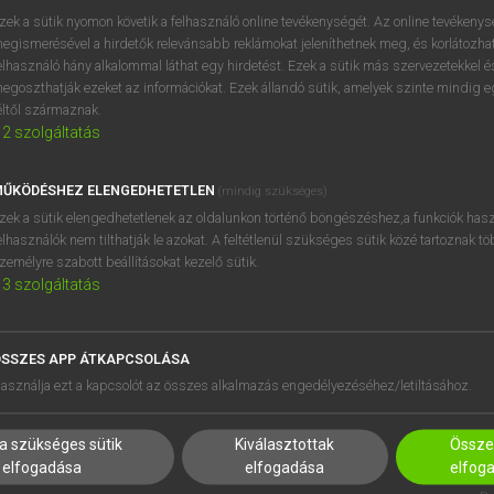
próbaverziójának elindítás
zek a sütik nyomon követik a felhasználó online tevékenységét. Az online tevékeny
BELÉPÉS
regisztrálok és
belépek
.
egismerésével a hirdetők relevánsabb reklámokat jeleníthetnek meg, és korlátozhat
elhasználó hány alkalommal láthat egy hirdetést. Ezek a sütik más szervezetekkel és
egoszthatják ezeket az információkat. Ezek állandó sütik, amelyek szinte mindig 
REGISZTRÁCIÓ
éltől származnak.
2
szolgáltatás
ŰKÖDÉSHEZ ELENGEDHETETLEN
(mindig szükséges)
zek a sütik elengedhetetlenek az oldalunkon történő böngészéshez,a funkciók hasz
elhasználók nem tilthatják le azokat. A feltétlenül szükséges sütik közé tartoznak t
zemélyre szabott beállításokat kezelő sütik.
3
szolgáltatás
SSZES APP ÁTKAPCSOLÁSA
HASZNÁLÓKNAK
SÚGÓ
asználja ezt a kapcsolót az összes alkalmazás engedélyezéséhez/letiltásához.
K
RÓLUNK
NTÉZMÉNYEKNEK
ELÉRHETŐSÉG
a szükséges sütik
Kiválasztottak
Összes
MEGOLDÁSOK
SÜTI BEÁLLÍTÁSOK
elfogadása
elfogadása
elfog