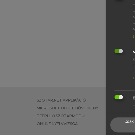
E
m
f
m
f
↓
M
E
f
s
↓
Ö
SZOTAR.NET APPLIKÁCIÓ
EGYÉNI FEL
H
MICROSOFT OFFICE BŐVÍTMÉNY
TANULÓKNA
BEÉPÜLŐ SZÓTÁRMODUL
OKTATÁSI I
Csak 
ONLINE NYELVVIZSGA
VÁLLALATI 