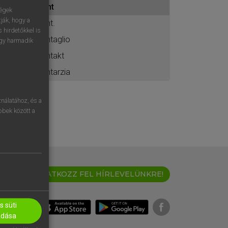
int
ához
ségek
ják, hogy a
int.
 hirdetőkkel is
intaglio
egy harmadik
intakt
intarzia
nálatához, és a
öbbek között a
IRATKOZZ FEL HÍRLEVELÜNKRE!
 süti
adása