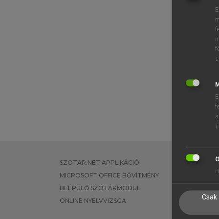
E
m
f
m
f
↓
M
E
f
s
↓
Ö
SZOTAR.NET APPLIKÁCIÓ
EGYÉNI FEL
H
MICROSOFT OFFICE BŐVÍTMÉNY
TANULÓKNA
BEÉPÜLŐ SZÓTÁRMODUL
OKTATÁSI I
Csak 
ONLINE NYELVVIZSGA
VÁLLALATI 