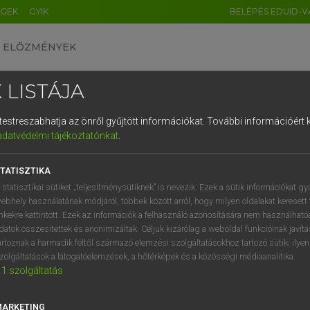
ÉGEK
GYIK
BELÉPÉS EDUID-V
ELŐZMÉNYEK
 LISTÁJA
és testreszabhatja az önről gyűjtött információkat.
További információért k
HU
DE
CN
FR
ES
IT
NL
RU
GR
adatvédelmi tájékoztatónkat
.
 A. PÉTER, VARGA GYÖRGY
1
2
3
4
5
6
7
8
9
yar−angol egyetemes nagyszótár
TATISZTIKA
q
w
e
r
t
z
u
i
 statisztikai sütiket „teljesítménysütiknek” is nevezik. Ezek a sütik információkat gy
ebhely használatának módjáról, többek között arról, hogy milyen oldalakat keresett 
a
s
d
f
g
h
j
k
l
é
inkekre kattintott. Ezek az információk a felhasználó azonosítására nem használható
datok összesítettek és anonimizáltak. Céljuk kizárólag a weboldal funkcióinak javít
í
y
x
c
v
b
n
m
,
.
artoznak a harmadik féltől származó elemzési szolgáltatásokhoz tartozó sütik; ilye
zolgáltatások a látogatóelemzések, a hőtérképek és a közösségi médiaanalitika.
VAN ELŐFIZETÉSED?
NINCS ELŐFIZETÉSED
1
szolgáltatás
előfizetésem a teljes szócikk
Nincs regisztrációm és előfiz
megtekintéséhez.
A szótár 2 órás, díjmente
MARKETING