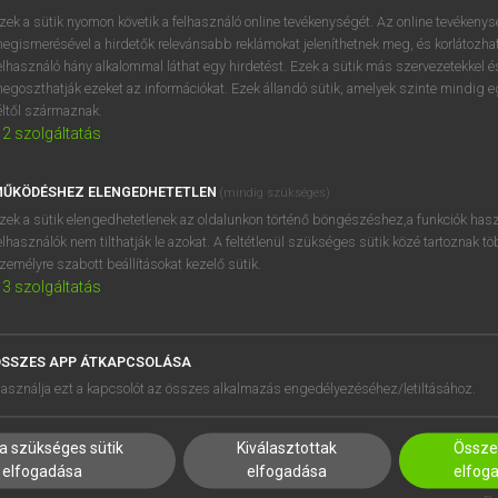
próbaverziójának elindítás
zek a sütik nyomon követik a felhasználó online tevékenységét. Az online tevékeny
BELÉPÉS
regisztrálok és
belépek
.
egismerésével a hirdetők relevánsabb reklámokat jeleníthetnek meg, és korlátozhat
elhasználó hány alkalommal láthat egy hirdetést. Ezek a sütik más szervezetekkel és
egoszthatják ezeket az információkat. Ezek állandó sütik, amelyek szinte mindig 
REGISZTRÁCIÓ
éltől származnak.
2
szolgáltatás
ŰKÖDÉSHEZ ELENGEDHETETLEN
(mindig szükséges)
zek a sütik elengedhetetlenek az oldalunkon történő böngészéshez,a funkciók hasz
elhasználók nem tilthatják le azokat. A feltétlenül szükséges sütik közé tartoznak t
zemélyre szabott beállításokat kezelő sütik.
3
szolgáltatás
SSZES APP ÁTKAPCSOLÁSA
HASZNÁLÓKNAK
SÚGÓ
asználja ezt a kapcsolót az összes alkalmazás engedélyezéséhez/letiltásához.
K
RÓLUNK
NTÉZMÉNYEKNEK
ELÉRHETŐSÉG
a szükséges sütik
Kiválasztottak
Összes
MEGOLDÁSOK
SÜTI BEÁLLÍTÁSOK
elfogadása
elfogadása
elfog