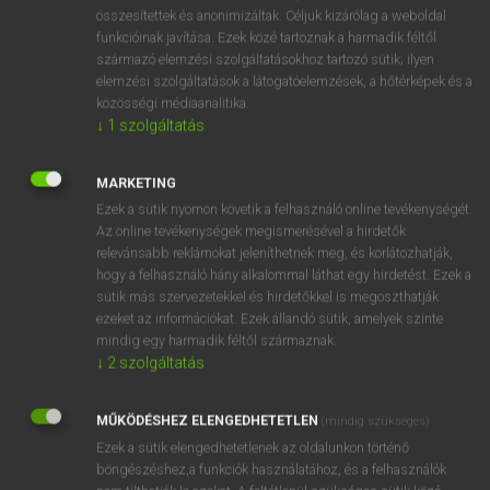
⚲ adviser
keresése szótárainkban
összesítettek és anonimizáltak. Céljuk kizárólag a weboldal
funkcióinak javítása. Ezek közé tartoznak a harmadik féltől
származó elemzési szolgáltatásokhoz tartozó sütik; ilyen
elemzési szolgáltatások a látogatóelemzések, a hőtérképek és a
közösségi médiaanalitika.
DÍJMENTES ANGOL SZÓTÁR
↓
1
szolgáltatás
advise
MARKETING
advised
Ezek a sütik nyomon követik a felhasználó online tevékenységét.
advisedly
Az online tevékenységek megismerésével a hirdetők
relevánsabb reklámokat jeleníthetnek meg, és korlátozhatják,
advisement
hogy a felhasználó hány alkalommal láthat egy hirdetést. Ezek a
adviser
sütik más szervezetekkel és hirdetőkkel is megoszthatják
ezeket az információkat. Ezek állandó sütik, amelyek szinte
advisory
mindig egy harmadik féltől származnak.
advisory body
↓
2
szolgáltatás
advocacy
MŰKÖDÉSHEZ ELENGEDHETETLEN
(mindig szükséges)
advocate
Ezek a sütik elengedhetetlenek az oldalunkon történő
böngészéshez,a funkciók használatához, és a felhasználók