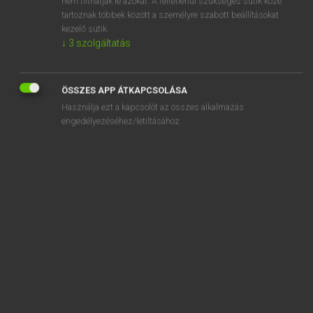
nem tilthatják le azokat. A feltétlenül szükséges sütik közé
tartoznak többek között a személyre szabott beállításokat
kezelő sütik.
SZOTAR.NET APPLIKÁCIÓ
↓
3
szolgáltatás
MICROSOFT OFFICE BŐVÍTMÉNY
BEÉPÜLŐ SZÓTÁRMODUL
ÖSSZES APP ÁTKAPCSOLÁSA
ONLINE NYELVVIZSGA
Használja ezt a kapcsolót az összes alkalmazás
engedélyezéséhez/letiltásához.
EGYÉNI FELHASZNÁLÓKNAK
TANULÓKNAK
OKTATÁSI INTÉZMÉNYEKNEK
VÁLLALATI MEGOLDÁSOK
SÚGÓ
RÓLUNK
ELÉRHETŐSÉG
SÜTI BEÁLLÍTÁSOK