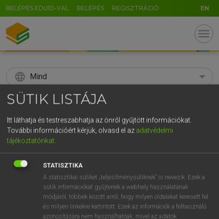
BELÉPÉS EDUID-VAL
BELÉPÉS
REGISZTRÁCIÓ
EN
menu
language
Mind
SÜTIK LISTÁJA
search
GR
Itt láthatja és testreszabhatja az önről gyűjtött információkat.
KERESÉS
További információért kérjük, olvasd el az
adatvédelmi
5
6
7
8
9
ö
ü
ó
tájékoztatónkat
.
r
t
z
u
i
o
p
ő
ú
Díjmentes angol szótár
STATISZTIKA
g
h
j
k
l
é
á
ű
Ω
A statisztikai sütiket „teljesítménysütiknek” is nevezik. Ezek a
fn
adviser
tanácsadó
sütik információkat gyűjtenek a webhely használatának
v
b
n
m
,
.
-
AltGr
módjáról, többek között arról, hogy milyen oldalakat keresett fel
és milyen linkekre kattintott. Ezek az információk a felhasználó
azonosítására nem használhatóak, mivel az adatok