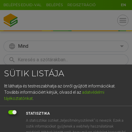
BELÉPÉS EDUID-VAL
BELÉPÉS
REGISZTRÁCIÓ
EN
menu
language
Mind
search
SÜTIK LISTÁJA
GR
KERESÉS
5
6
7
8
9
ö
ü
ó
Itt láthatja és testreszabhatja az önről gyűjtött információkat.
További információért kérjük, olvasd el az
adatvédelmi
r
t
z
u
i
o
p
ő
ú
MAGAY TAMÁS
tájékoztatónkat
.
Magyar−angol szótár
g
h
j
k
l
é
á
ű
Ω
STATISZTIKA
v
b
n
m
,
.
-
AltGr
A statisztikai sütiket „teljesítménysütiknek” is nevezik. Ezek a
sütik információkat gyűjtenek a webhely használatának