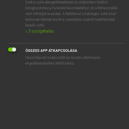
Ezek a sütik elengedhetetlenek az oldalunkon történő
böngészéshez,a funkciók használatához, és a felhasználók
nem tilthatják le azokat. A feltétlenül szükséges sütik közé
Magay Tamás
tartoznak többek között a személyre szabott beállításokat
MAGYAR−ANGOL SZÓTÁR
kezelő sütik.
↓
3
szolgáltatás
Kapcsolódó anyagok
nemzet
ÖSSZES APP ÁTKAPCSOLÁSA
nemzetállam
Használja ezt a kapcsolót az összes alkalmazás
nemzetállami
engedélyezéséhez/letiltásához.
nemzetbiztonság
nemzetbiztonsági
nemzetellenes
nemzetgazdaság
nemzetgazdasági
nemzetgyűlés