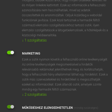
módjáról, többek között arról, hogy milyen oldalakat keresett fel
és milyen linkekre kattintott. Ezek az információk a felhasználó
VAN ELŐFIZETÉSED?
azonosítására nem használhatóak, mivel az adatok
összesítettek és anonimizáltak. Céljuk kizárólag a weboldal
Van előfizetésem a teljes szócikk megtekintéséhez.
funkcióinak javítása. Ezek közé tartoznak a harmadik féltől
származó elemzési szolgáltatásokhoz tartozó sütik; ilyen
BELÉPÉS
elemzési szolgáltatások a látogatóelemzések, a hőtérképek és a
közösségi médiaanalitika.
↓
1
szolgáltatás
MARKETING
Ezek a sütik nyomon követik a felhasználó online tevékenységét.
Az online tevékenységek megismerésével a hirdetők
NINCS ELŐFIZETÉSED?
relevánsabb reklámokat jeleníthetnek meg, és korlátozhatják,
Nincs regisztrációm és előfizetésem. A szótár 2 órás,
hogy a felhasználó hány alkalommal láthat egy hirdetést. Ezek a
díjmentes próbaverziójának elindításához regisztrálok és
sütik más szervezetekkel és hirdetőkkel is megoszthatják
belépek
.
ezeket az információkat. Ezek állandó sütik, amelyek szinte
mindig egy harmadik féltől származnak.
↓
2
szolgáltatás
REGISZTRÁCIÓ
MŰKÖDÉSHEZ ELENGEDHETETLEN
(mindig szükséges)