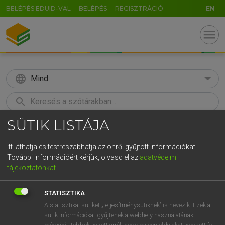
BELÉPÉS EDUID-VAL
BELÉPÉS
REGISZTRÁCIÓ
EN
menu
language
Mind
search
SÜTIK LISTÁJA
GR
KERESÉS
5
6
7
8
9
ö
ü
ó
Itt láthatja és testreszabhatja az önről gyűjtött információkat.
További információért kérjük, olvasd el az
adatvédelmi
r
t
z
u
i
o
p
ő
ú
MAGAY TAMÁS
tájékoztatónkat
.
Magyar−angol szótár
g
h
j
k
l
é
á
ű
Ω
STATISZTIKA
v
b
n
m
,
.
-
AltGr
A statisztikai sütiket „teljesítménysütiknek” is nevezik. Ezek a
sütik információkat gyűjtenek a webhely használatának