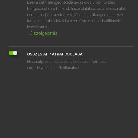
Ezek a sütik elengedhetetlenek az oldalunkon történő
böngészéshez,a funkciók használatához, és a felhasználók
nem tilthatják le azokat. A feltétlenül szükséges sütik közé
Magay Tamás
tartoznak többek között a személyre szabott beállításokat
MAGYAR−ANGOL SZÓTÁR
kezelő sütik.
↓
3
szolgáltatás
Kapcsolódó anyagok
tanácskozik
ÖSSZES APP ÁTKAPCSOLÁSA
tanácskozó
Használja ezt a kapcsolót az összes alkalmazás
tanácsköztársaság
engedélyezéséhez/letiltásához.
tanácsnok
tanácsol
tanácsos
tanácstag
tanácstalan
tanácstalanul