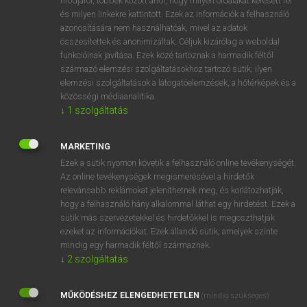
módjáról, többek között arról, hogy milyen oldalakat keresett fel
és milyen linkekre kattintott. Ezek az információk a felhasználó
VAN ELŐFIZETÉSED?
azonosítására nem használhatóak, mivel az adatok
összesítettek és anonimizáltak. Céljuk kizárólag a weboldal
Van előfizetésem a teljes szócikk megtekintéséhez.
funkcióinak javítása. Ezek közé tartoznak a harmadik féltől
származó elemzési szolgáltatásokhoz tartozó sütik; ilyen
BELÉPÉS
elemzési szolgáltatások a látogatóelemzések, a hőtérképek és a
közösségi médiaanalitika.
↓
1
szolgáltatás
MARKETING
Ezek a sütik nyomon követik a felhasználó online tevékenységét.
Az online tevékenységek megismerésével a hirdetők
NINCS ELŐFIZETÉSED?
relevánsabb reklámokat jeleníthetnek meg, és korlátozhatják,
Nincs regisztrációm és előfizetésem. A szótár 2 órás,
hogy a felhasználó hány alkalommal láthat egy hirdetést. Ezek a
díjmentes próbaverziójának elindításához regisztrálok és
sütik más szervezetekkel és hirdetőkkel is megoszthatják
belépek
.
ezeket az információkat. Ezek állandó sütik, amelyek szinte
mindig egy harmadik féltől származnak.
↓
2
szolgáltatás
REGISZTRÁCIÓ
MŰKÖDÉSHEZ ELENGEDHETETLEN
(mindig szükséges)