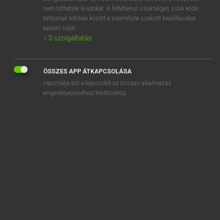
absurdly
nem tilthatják le azokat. A feltétlenül szükséges sütik közé
tartoznak többek között a személyre szabott beállításokat
abszcissza
kezelő sütik.
abszolút
↓
3
szolgáltatás
abszolúte
ÖSSZES APP ÁTKAPCSOLÁSA
Használja ezt a kapcsolót az összes alkalmazás
engedélyezéséhez/letiltásához.
SZOTAR.NET APPLIKÁCIÓ
MICROSOFT OFFICE BŐVÍTMÉNY
BEÉPÜLŐ SZÓTÁRMODUL
ONLINE NYELVVIZSGA
EGYÉNI FELHASZNÁLÓKNAK
TANULÓKNAK
OKTATÁSI INTÉZMÉNYEKNEK
VÁLLALATI MEGOLDÁSOK