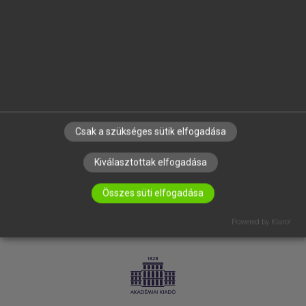
SÚGÓ
RÓLUNK
ELÉRHETŐSÉG
SÜTI BEÁLLÍTÁSOK
IRATKOZZ FEL HÍRLEVELÜNKRE!
Csak a szükséges sütik elfogadása
Kiválasztottak elfogadása
Összes süti elfogadása
Powered by Klaro!
LICENCSZERZŐDÉS
ADATVÉDELEM