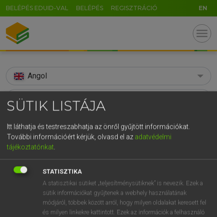
BELÉPÉS EDUID-VAL
BELÉPÉS
REGISZTRÁCIÓ
EN
menu
Angol
search
SÜTIK LISTÁJA
GR
KERESÉS
Itt láthatja és testreszabhatja az önről gyűjtött információkat.
5
6
7
8
9
ö
ü
ó
További információért kérjük, olvasd el az
adatvédelmi
TALÁLATOK
106 ms (37 db)
tájékoztatónkat
.
r
t
z
u
i
o
p
ő
ú
absurdity
absurdity
g
h
j
k
l
é
á
ű
Ω
STATISZTIKA
Díjmentes angol szótár
Angol−magyar egyetemes nagyszótár
A statisztikai sütiket „teljesítménysütiknek” is nevezik. Ezek a
v
b
n
m
,
.
-
AltGr
sütik információkat gyűjtenek a webhely használatának
módjáról, többek között arról, hogy milyen oldalakat keresett fel
Díjmentes angol szótár
arrow_forward_ios
és milyen linkekre kattintott. Ezek az információk a felhasználó