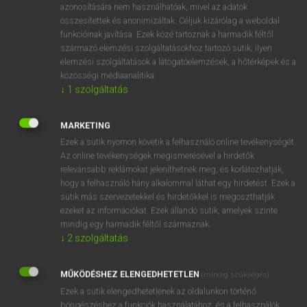
azonosítására nem használhatóak, mivel az adatok
fn
absurdity
képtelenség
összesítettek és anonimizáltak. Céljuk kizárólag a weboldal
funkcióinak javítása. Ezek közé tartoznak a harmadik féltől
abszurdum
származó elemzési szolgáltatásokhoz tartozó sütik; ilyen
abszurditás
elemzési szolgáltatások a látogatóelemzések, a hőtérképek és a
közösségi médiaanalitika.
↓
1
szolgáltatás
⚲ absurdity
keresése szótárainkban
MARKETING
Ezek a sütik nyomon követik a felhasználó online tevékenységét.
Az online tevékenységek megismerésével a hirdetők
relevánsabb reklámokat jeleníthetnek meg, és korlátozhatják,
DÍJMENTES ANGOL SZÓTÁR
hogy a felhasználó hány alkalommal láthat egy hirdetést. Ezek a
sütik más szervezetekkel és hirdetőkkel is megoszthatják
abstractionism
ezeket az információkat. Ezek állandó sütik, amelyek szinte
mindig egy harmadik féltől származnak.
abstractness
↓
2
szolgáltatás
abstruse
absurd
MŰKÖDÉSHEZ ELENGEDHETETLEN
(mindig szükséges)
Ezek a sütik elengedhetetlenek az oldalunkon történő
absurdity
böngészéshez,a funkciók használatához, és a felhasználók