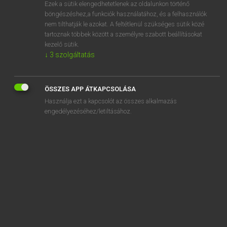
Ezek a sütik elengedhetetlenek az oldalunkon történő
böngészéshez,a funkciók használatához, és a felhasználók
nem tilthatják le azokat. A feltétlenül szükséges sütik közé
Lázár A. Péter, Varga György
tartoznak többek között a személyre szabott beállításokat
MAGYAR−ANGOL EGYETEMES NAGYSZÓTÁR
kezelő sütik.
↓
3
szolgáltatás
Kapcsolódó anyagok
nevetőgörcs
ÖSSZES APP ÁTKAPCSOLÁSA
nevető harmadik
Használja ezt a kapcsolót az összes alkalmazás
nevető jégmadár
engedélyezéséhez/letiltásához.
nevetség
nevetséges
nevetségesen
nevettében
nevettet
nevettető