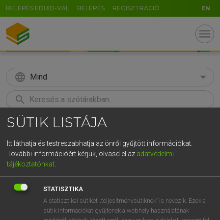
BELÉPÉS EDUID-VAL
BELÉPÉS
REGISZTRÁCIÓ
EN
menu
language
Mind
search
SÜTIK LISTÁJA
GR
KERESÉS
5
6
7
8
9
ö
ü
ó
Itt láthatja és testreszabhatja az önről gyűjtött információkat.
További információért kérjük, olvasd el az
adatvédelmi
r
t
z
u
i
o
p
ő
ú
LÁZÁR A. PÉTER, VARGA GYÖRGY
tájékoztatónkat
.
Magyar−angol egyetemes nagyszótár
g
h
j
k
l
é
á
ű
Ω
STATISZTIKA
v
b
n
m
,
.
-
AltGr
A statisztikai sütiket „teljesítménysütiknek” is nevezik. Ezek a
sütik információkat gyűjtenek a webhely használatának