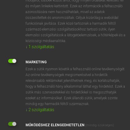
módjáról, többek között arról, hogy milyen oldalakat keresett fel
és milyen linkekre kattintott. Ezek az információk a felhasználó
VAN ELŐFIZETÉSED?
azonosítására nem használhatóak, mivel az adatok
összesítettek és anonimizáltak. Céljuk kizárólag a weboldal
Van előfizetésem a teljes szócikk megtekintéséhez.
funkcióinak javítása. Ezek közé tartoznak a harmadik féltől
származó elemzési szolgáltatásokhoz tartozó sütik; ilyen
BELÉPÉS
elemzési szolgáltatások a látogatóelemzések, a hőtérképek és a
közösségi médiaanalitika.
↓
1
szolgáltatás
MARKETING
Ezek a sütik nyomon követik a felhasználó online tevékenységét.
Az online tevékenységek megismerésével a hirdetők
NINCS ELŐFIZETÉSED?
relevánsabb reklámokat jeleníthetnek meg, és korlátozhatják,
Nincs regisztrációm és előfizetésem. A szótár 2 órás,
hogy a felhasználó hány alkalommal láthat egy hirdetést. Ezek a
díjmentes próbaverziójának elindításához regisztrálok és
sütik más szervezetekkel és hirdetőkkel is megoszthatják
belépek
.
ezeket az információkat. Ezek állandó sütik, amelyek szinte
mindig egy harmadik féltől származnak.
↓
2
szolgáltatás
REGISZTRÁCIÓ
MŰKÖDÉSHEZ ELENGEDHETETLEN
(mindig szükséges)