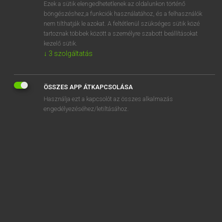
Ezek a sütik elengedhetetlenek az oldalunkon történő
böngészéshez,a funkciók használatához, és a felhasználók
nem tilthatják le azokat. A feltétlenül szükséges sütik közé
Lázár A. Péter, Varga György
tartoznak többek között a személyre szabott beállításokat
MAGYAR−ANGOL EGYETEMES NAGYSZÓTÁR
kezelő sütik.
↓
3
szolgáltatás
Kapcsolódó anyagok
képtár
ÖSSZES APP ÁTKAPCSOLÁSA
képtartomány
Használja ezt a kapcsolót az összes alkalmazás
képtelefon
engedélyezéséhez/letiltásához.
képtelen
képtelenség
képújság
képüzenet
képvisel
képviselet