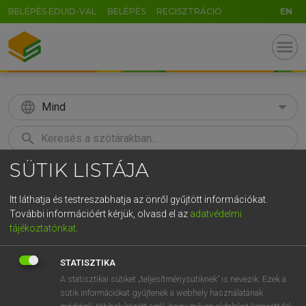
BELÉPÉS EDUID-VAL
BELÉPÉS
REGISZTRÁCIÓ
EN
menu
language
Mind
search
SÜTIK LISTÁJA
GR
KERESÉS
5
6
7
8
9
ö
ü
ó
Itt láthatja és testreszabhatja az önről gyűjtött információkat.
További információért kérjük, olvasd el az
adatvédelmi
r
t
z
u
i
o
p
ő
ú
LÁZÁR A. PÉTER, VARGA GYÖRGY
tájékoztatónkat
.
Magyar−angol egyetemes nagyszótár
g
h
j
k
l
é
á
ű
Ω
STATISZTIKA
v
b
n
m
,
.
-
AltGr
A statisztikai sütiket „teljesítménysütiknek” is nevezik. Ezek a
sütik információkat gyűjtenek a webhely használatának