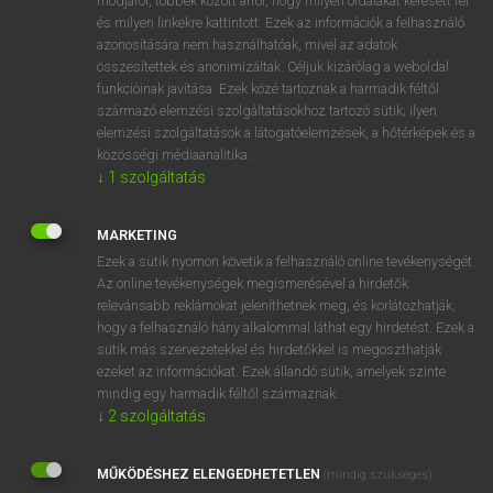
módjáról, többek között arról, hogy milyen oldalakat keresett fel
és milyen linkekre kattintott. Ezek az információk a felhasználó
VAN ELŐFIZETÉSED?
azonosítására nem használhatóak, mivel az adatok
összesítettek és anonimizáltak. Céljuk kizárólag a weboldal
Van előfizetésem a teljes szócikk megtekintéséhez.
funkcióinak javítása. Ezek közé tartoznak a harmadik féltől
származó elemzési szolgáltatásokhoz tartozó sütik; ilyen
BELÉPÉS
elemzési szolgáltatások a látogatóelemzések, a hőtérképek és a
közösségi médiaanalitika.
↓
1
szolgáltatás
MARKETING
Ezek a sütik nyomon követik a felhasználó online tevékenységét.
Az online tevékenységek megismerésével a hirdetők
NINCS ELŐFIZETÉSED?
relevánsabb reklámokat jeleníthetnek meg, és korlátozhatják,
Nincs regisztrációm és előfizetésem. A szótár 2 órás,
hogy a felhasználó hány alkalommal láthat egy hirdetést. Ezek a
díjmentes próbaverziójának elindításához regisztrálok és
sütik más szervezetekkel és hirdetőkkel is megoszthatják
belépek
.
ezeket az információkat. Ezek állandó sütik, amelyek szinte
mindig egy harmadik féltől származnak.
↓
2
szolgáltatás
REGISZTRÁCIÓ
MŰKÖDÉSHEZ ELENGEDHETETLEN
(mindig szükséges)