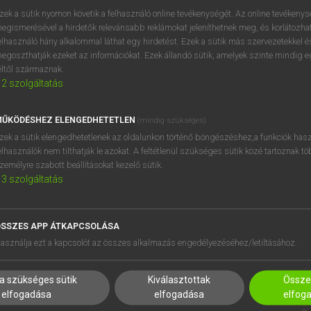
próbaverziójának elindítás
zek a sütik nyomon követik a felhasználó online tevékenységét. Az online tevékeny
BELÉPÉS
regisztrálok és
belépek
.
egismerésével a hirdetők relevánsabb reklámokat jeleníthetnek meg, és korlátozhat
elhasználó hány alkalommal láthat egy hirdetést. Ezek a sütik más szervezetekkel és
egoszthatják ezeket az információkat. Ezek állandó sütik, amelyek szinte mindig 
REGISZTRÁCIÓ
éltől származnak.
2
szolgáltatás
ŰKÖDÉSHEZ ELENGEDHETETLEN
(mindig szükséges)
zek a sütik elengedhetetlenek az oldalunkon történő böngészéshez,a funkciók hasz
elhasználók nem tilthatják le azokat. A feltétlenül szükséges sütik közé tartoznak t
zemélyre szabott beállításokat kezelő sütik.
3
szolgáltatás
SSZES APP ÁTKAPCSOLÁSA
HASZNÁLÓKNAK
SÚGÓ
asználja ezt a kapcsolót az összes alkalmazás engedélyezéséhez/letiltásához.
K
RÓLUNK
NTÉZMÉNYEKNEK
ELÉRHETŐSÉG
a szükséges sütik
Kiválasztottak
Összes
MEGOLDÁSOK
SÜTI BEÁLLÍTÁSOK
elfogadása
elfogadása
elfog