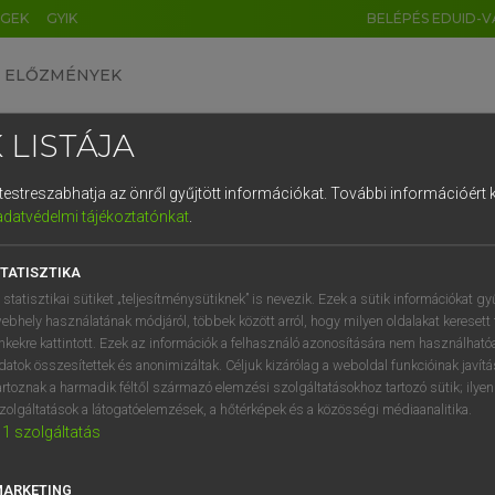
ÉGEK
GYIK
BELÉPÉS EDUID-V
ELŐZMÉNYEK
 LISTÁJA
és testreszabhatja az önről gyűjtött információkat.
További információért k
HU
DE
CN
FR
ES
IT
NL
RU
GR
adatvédelmi tájékoztatónkat
.
Y TAMÁS
1
2
3
4
5
6
7
8
9
ar−angol szótár
TATISZTIKA
q
w
e
r
t
z
u
i
 statisztikai sütiket „teljesítménysütiknek” is nevezik. Ezek a sütik információkat gy
ebhely használatának módjáról, többek között arról, hogy milyen oldalakat keresett 
a
s
d
f
g
h
j
k
l
é
inkekre kattintott. Ezek az információk a felhasználó azonosítására nem használható
datok összesítettek és anonimizáltak. Céljuk kizárólag a weboldal funkcióinak javít
í
y
x
c
v
b
n
m
,
.
artoznak a harmadik féltől származó elemzési szolgáltatásokhoz tartozó sütik; ilye
zolgáltatások a látogatóelemzések, a hőtérképek és a közösségi médiaanalitika.
VAN ELŐFIZETÉSED?
NINCS ELŐFIZETÉSED
1
szolgáltatás
előfizetésem a teljes szócikk
Nincs regisztrációm és előfiz
megtekintéséhez.
A szótár 2 órás, díjmente
MARKETING