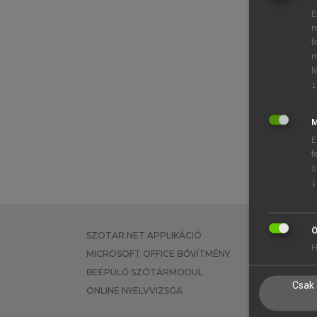
E
m
f
m
f
↓
M
E
f
s
↓
Ö
SZOTAR.NET APPLIKÁCIÓ
EGYÉNI FEL
H
MICROSOFT OFFICE BŐVÍTMÉNY
TANULÓKNA
BEÉPÜLŐ SZÓTÁRMODUL
OKTATÁSI I
Csak 
ONLINE NYELVVIZSGA
VÁLLALATI 