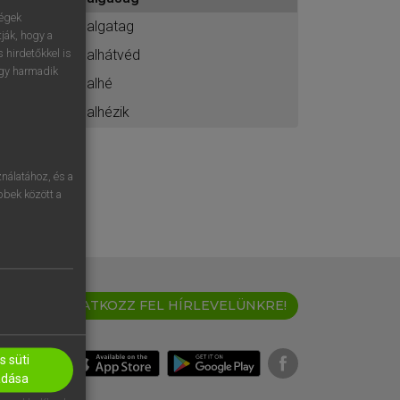
ához
ségek
balgatag
ják, hogy a
balhátvéd
 hirdetőkkel is
egy harmadik
balhé
balhézik
nálatához, és a
öbbek között a
IRATKOZZ FEL HÍRLEVELÜNKRE!
 süti
adása