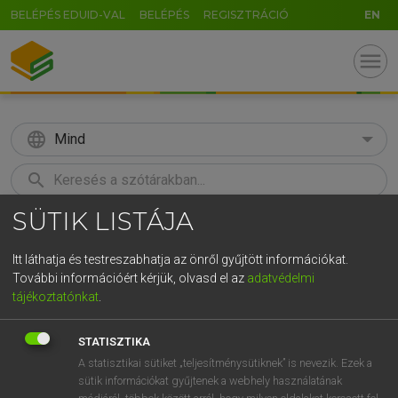
BELÉPÉS EDUID-VAL
BELÉPÉS
REGISZTRÁCIÓ
EN
menu
language
Mind
search
SÜTIK LISTÁJA
GR
KERESÉS
5
6
7
8
9
ö
ü
ó
Itt láthatja és testreszabhatja az önről gyűjtött információkat.
További információért kérjük, olvasd el az
adatvédelmi
r
t
z
u
i
o
p
ő
ú
MAGAY TAMÁS
tájékoztatónkat
.
Magyar−angol szótár
g
h
j
k
l
é
á
ű
Ω
STATISZTIKA
v
b
n
m
,
.
-
AltGr
A statisztikai sütiket „teljesítménysütiknek” is nevezik. Ezek a
sütik információkat gyűjtenek a webhely használatának