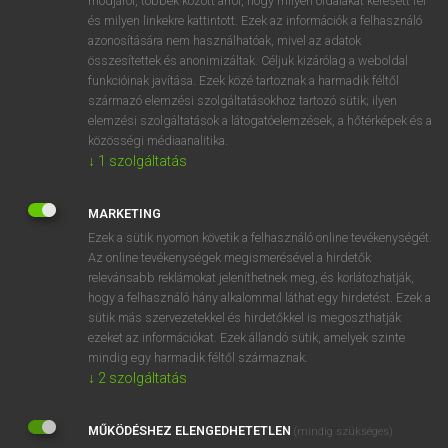
módjáról, többek között arról, hogy milyen oldalakat keresett fel
és milyen linkekre kattintott. Ezek az információk a felhasználó
VAN ELŐFIZETÉSED?
azonosítására nem használhatóak, mivel az adatok
összesítettek és anonimizáltak. Céljuk kizárólag a weboldal
Van előfizetésem a teljes szócikk megtekintéséhez.
funkcióinak javítása. Ezek közé tartoznak a harmadik féltől
származó elemzési szolgáltatásokhoz tartozó sütik; ilyen
BELÉPÉS
elemzési szolgáltatások a látogatóelemzések, a hőtérképek és a
közösségi médiaanalitika.
↓
1
szolgáltatás
MARKETING
Ezek a sütik nyomon követik a felhasználó online tevékenységét.
Az online tevékenységek megismerésével a hirdetők
NINCS ELŐFIZETÉSED?
relevánsabb reklámokat jeleníthetnek meg, és korlátozhatják,
Nincs regisztrációm és előfizetésem. A szótár 2 órás,
hogy a felhasználó hány alkalommal láthat egy hirdetést. Ezek a
díjmentes próbaverziójának elindításához regisztrálok és
sütik más szervezetekkel és hirdetőkkel is megoszthatják
belépek
.
ezeket az információkat. Ezek állandó sütik, amelyek szinte
mindig egy harmadik féltől származnak.
↓
2
szolgáltatás
REGISZTRÁCIÓ
MŰKÖDÉSHEZ ELENGEDHETETLEN
(mindig szükséges)