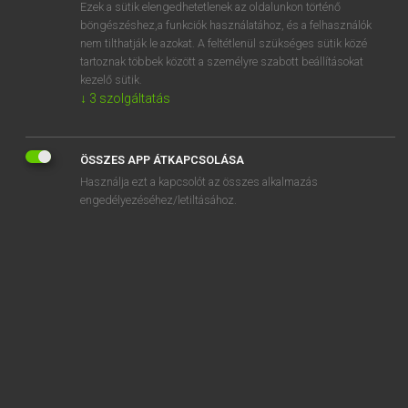
Ezek a sütik elengedhetetlenek az oldalunkon történő
böngészéshez,a funkciók használatához, és a felhasználók
nem tilthatják le azokat. A feltétlenül szükséges sütik közé
Magay Tamás
tartoznak többek között a személyre szabott beállításokat
MAGYAR−ANGOL SZÓTÁR
kezelő sütik.
↓
3
szolgáltatás
Kapcsolódó anyagok
képszöveg
ÖSSZES APP ÁTKAPCSOLÁSA
képtár
Használja ezt a kapcsolót az összes alkalmazás
képtelefon
engedélyezéséhez/letiltásához.
képtelen
képtelenség
képtorzítás
képújság
képvisel
képviselet