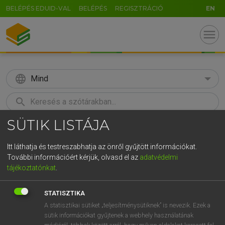
BELÉPÉS EDUID-VAL
BELÉPÉS
REGISZTRÁCIÓ
EN
menu
language
Mind
search
SÜTIK LISTÁJA
GR
KERESÉS
5
6
7
8
9
ö
ü
ó
Itt láthatja és testreszabhatja az önről gyűjtött információkat.
További információért kérjük, olvasd el az
adatvédelmi
r
t
z
u
i
o
p
ő
ú
LÁZÁR A. PÉTER, VARGA GYÖRGY
tájékoztatónkat
.
Magyar−angol egyetemes nagyszótár
g
h
j
k
l
é
á
ű
Ω
STATISZTIKA
v
b
n
m
,
.
-
AltGr
A statisztikai sütiket „teljesítménysütiknek” is nevezik. Ezek a
sütik információkat gyűjtenek a webhely használatának