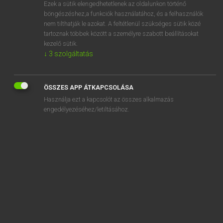
Ezek a sütik elengedhetetlenek az oldalunkon történő
böngészéshez,a funkciók használatához, és a felhasználók
nem tilthatják le azokat. A feltétlenül szükséges sütik közé
Lázár A. Péter, Varga György
tartoznak többek között a személyre szabott beállításokat
MAGYAR−ANGOL EGYETEMES NAGYSZÓTÁR
kezelő sütik.
↓
3
szolgáltatás
Kapcsolódó anyagok
képtábla
ÖSSZES APP ÁTKAPCSOLÁSA
képtár
Használja ezt a kapcsolót az összes alkalmazás
képtartomány
engedélyezéséhez/letiltásához.
képtelefon
képtelen
képtelenség
képújság
képüzenet
képvisel