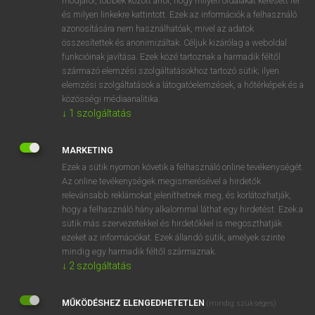
módjáról, többek között arról, hogy milyen oldalakat keresett fel
és milyen linkekre kattintott. Ezek az információk a felhasználó
VAN ELŐFIZETÉSED?
azonosítására nem használhatóak, mivel az adatok
összesítettek és anonimizáltak. Céljuk kizárólag a weboldal
Van előfizetésem a teljes szócikk megtekintéséhez.
funkcióinak javítása. Ezek közé tartoznak a harmadik féltől
származó elemzési szolgáltatásokhoz tartozó sütik; ilyen
BELÉPÉS
elemzési szolgáltatások a látogatóelemzések, a hőtérképek és a
közösségi médiaanalitika.
↓
1
szolgáltatás
MARKETING
Ezek a sütik nyomon követik a felhasználó online tevékenységét.
Az online tevékenységek megismerésével a hirdetők
NINCS ELŐFIZETÉSED?
relevánsabb reklámokat jeleníthetnek meg, és korlátozhatják,
Nincs regisztrációm és előfizetésem. A szótár 2 órás,
hogy a felhasználó hány alkalommal láthat egy hirdetést. Ezek a
díjmentes próbaverziójának elindításához regisztrálok és
sütik más szervezetekkel és hirdetőkkel is megoszthatják
belépek
.
ezeket az információkat. Ezek állandó sütik, amelyek szinte
mindig egy harmadik féltől származnak.
↓
2
szolgáltatás
REGISZTRÁCIÓ
MŰKÖDÉSHEZ ELENGEDHETETLEN
(mindig szükséges)