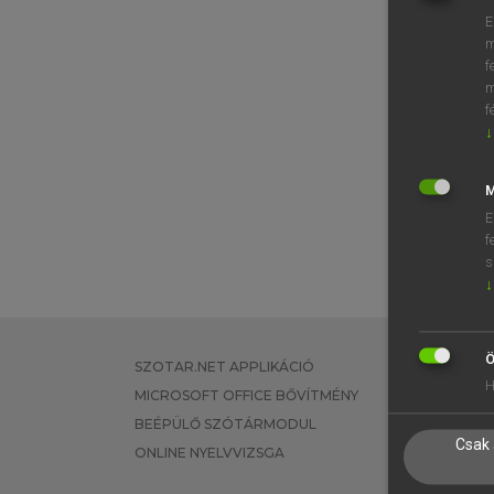
E
m
f
m
f
↓
M
E
f
s
↓
Ö
SZOTAR.NET APPLIKÁCIÓ
EGYÉNI FEL
H
MICROSOFT OFFICE BŐVÍTMÉNY
TANULÓKNA
BEÉPÜLŐ SZÓTÁRMODUL
OKTATÁSI I
Csak 
ONLINE NYELVVIZSGA
VÁLLALATI 