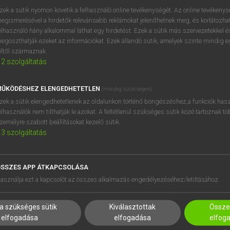
zek a sütik nyomon követik a felhasználó online tevékenységét. Az online tevékeny
egismerésével a hirdetők relevánsabb reklámokat jeleníthetnek meg, és korlátozhat
elhasználó hány alkalommal láthat egy hirdetést. Ezek a sütik más szervezetekkel és
egoszthatják ezeket az információkat. Ezek állandó sütik, amelyek szinte mindig 
éltől származnak.
2
szolgáltatás
ŰKÖDÉSHEZ ELENGEDHETETLEN
(mindig szükséges)
zek a sütik elengedhetetlenek az oldalunkon történő böngészéshez,a funkciók hasz
elhasználók nem tilthatják le azokat. A feltétlenül szükséges sütik közé tartoznak t
zemélyre szabott beállításokat kezelő sütik.
3
szolgáltatás
SSZES APP ÁTKAPCSOLÁSA
HASZNÁLÓKNAK
SÚGÓ
asználja ezt a kapcsolót az összes alkalmazás engedélyezéséhez/letiltásához.
K
RÓLUNK
NTÉZMÉNYEKNEK
ELÉRHETŐSÉG
a szükséges sütik
Kiválasztottak
Összes
MEGOLDÁSOK
SÜTI BEÁLLÍTÁSOK
elfogadása
elfogadása
elfog