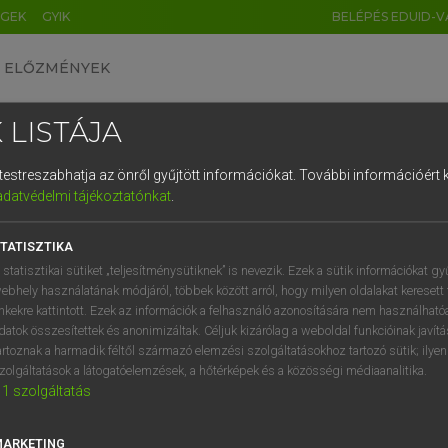
ÉGEK
GYIK
BELÉPÉS EDUID-V
ELŐZMÉNYEK
 LISTÁJA
és testreszabhatja az önről gyűjtött információkat.
További információért k
HU
DE
CN
FR
ES
IT
NL
RU
GR
adatvédelmi tájékoztatónkat
.
entes angol szótár
1
2
3
4
5
6
7
8
9
TATISZTIKA
fn
issza
abscissa
q
w
e
r
t
z
u
i
 statisztikai sütiket „teljesítménysütiknek” is nevezik. Ezek a sütik információkat gy
ebhely használatának módjáról, többek között arról, hogy milyen oldalakat keresett 
a
s
d
f
g
h
j
k
l
é
inkekre kattintott. Ezek az információk a felhasználó azonosítására nem használható
datok összesítettek és anonimizáltak. Céljuk kizárólag a weboldal funkcióinak javít
cissza
keresése szótárainkban
í
y
x
c
v
b
n
m
,
.
artoznak a harmadik féltől származó elemzési szolgáltatásokhoz tartozó sütik; ilye
zolgáltatások a látogatóelemzések, a hőtérképek és a közösségi médiaanalitika.
1
szolgáltatás
MARKETING