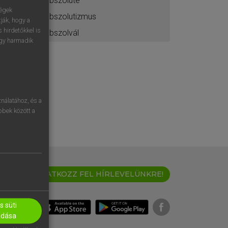
abszolúte
ségek
abszolutizmus
ják, hogy a
 hirdetőkkel is
abszolvál
egy harmadik
nálatához, és a
öbbek között a
IRATKOZZ FEL HÍRLEVELÜNKRE!
 süti
adása