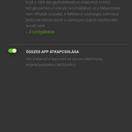
Ezek a sütik elengedhetetlenek az oldalunkon történő
böngészéshez,a funkciók használatához, és a felhasználók
nem tilthatják le azokat. A feltétlenül szükséges sütik közé
Magay Tamás
tartoznak többek között a személyre szabott beállításokat
MAGYAR−ANGOL SZÓTÁR
kezelő sütik.
↓
3
szolgáltatás
Kapcsolódó anyagok
bolíviai
ÖSSZES APP ÁTKAPCSOLÁSA
bólogat
Használja ezt a kapcsolót az összes alkalmazás
bólogató
engedélyezéséhez/letiltásához.
bolognai
bolond
bolondéria
bolondgomba
bolondít
bolondítás