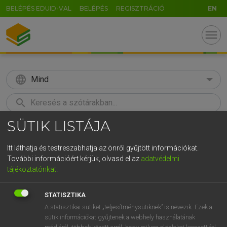
BELÉPÉS EDUID-VAL
BELÉPÉS
REGISZTRÁCIÓ
EN
menu
language
Mind
search
SÜTIK LISTÁJA
GR
KERESÉS
5
6
7
8
9
ö
ü
ó
Itt láthatja és testreszabhatja az önről gyűjtött információkat.
További információért kérjük, olvasd el az
adatvédelmi
r
t
z
u
i
o
p
ő
ú
MAGAY TAMÁS
tájékoztatónkat
.
Magyar−angol szótár
g
h
j
k
l
é
á
ű
Ω
STATISZTIKA
v
b
n
m
,
.
-
AltGr
A statisztikai sütiket „teljesítménysütiknek” is nevezik. Ezek a
sütik információkat gyűjtenek a webhely használatának