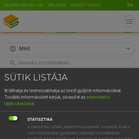
BELÉPÉS EDUID-VAL
BELÉPÉS
REGISZTRÁCIÓ
EN
menu
language
Mind
search
SÜTIK LISTÁJA
GR
KERESÉS
5
6
7
8
9
ö
ü
ó
Itt láthatja és testreszabhatja az önről gyűjtött információkat.
További információért kérjük, olvasd el az
adatvédelmi
r
t
z
u
i
o
p
ő
ú
MAGAY TAMÁS
tájékoztatónkat
.
Magyar−angol szótár
g
h
j
k
l
é
á
ű
Ω
STATISZTIKA
v
b
n
m
,
.
-
AltGr
A statisztikai sütiket „teljesítménysütiknek” is nevezik. Ezek a
sütik információkat gyűjtenek a webhely használatának