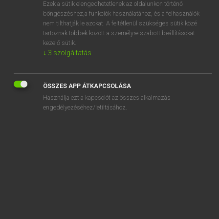
Ezek a sütik elengedhetetlenek az oldalunkon történő
böngészéshez,a funkciók használatához, és a felhasználók
nem tilthatják le azokat. A feltétlenül szükséges sütik közé
Magay Tamás
tartoznak többek között a személyre szabott beállításokat
MAGYAR−ANGOL SZÓTÁR
kezelő sütik.
↓
3
szolgáltatás
Kapcsolódó anyagok
folytonossági
ÖSSZES APP ÁTKAPCSOLÁSA
fon
Használja ezt a kapcsolót az összes alkalmazás
fonadék
engedélyezéséhez/letiltásához.
fonák
fonákság
fonal
fonalféreg
fonalkereszt
fonás