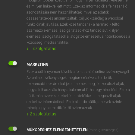
módjáról, többek között arról, hogy milyen oldalakat keresett fel
és milyen linkekre kattintott. Ezek az információk a felhasználó
VAN ELŐFIZETÉSED?
azonosítására nem használhatóak, mivel az adatok
összesítettek és anonimizáltak. Céljuk kizárólag a weboldal
Van előfizetésem a teljes szócikk megtekintéséhez.
funkcióinak javítása. Ezek közé tartoznak a harmadik féltől
származó elemzési szolgáltatásokhoz tartozó sütik; ilyen
BELÉPÉS
elemzési szolgáltatások a látogatóelemzések, a hőtérképek és a
közösségi médiaanalitika.
↓
1
szolgáltatás
MARKETING
Ezek a sütik nyomon követik a felhasználó online tevékenységét.
Az online tevékenységek megismerésével a hirdetők
NINCS ELŐFIZETÉSED?
relevánsabb reklámokat jeleníthetnek meg, és korlátozhatják,
Nincs regisztrációm és előfizetésem. A szótár 2 órás,
hogy a felhasználó hány alkalommal láthat egy hirdetést. Ezek a
díjmentes próbaverziójának elindításához regisztrálok és
sütik más szervezetekkel és hirdetőkkel is megoszthatják
belépek
.
ezeket az információkat. Ezek állandó sütik, amelyek szinte
mindig egy harmadik féltől származnak.
↓
2
szolgáltatás
REGISZTRÁCIÓ
MŰKÖDÉSHEZ ELENGEDHETETLEN
(mindig szükséges)