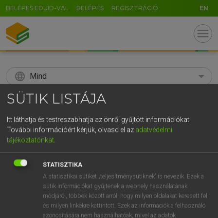
BELÉPÉS EDUID-VAL
BELÉPÉS
REGISZTRÁCIÓ
EN
menu
language
Mind
SÜTIK LISTÁJA
search
GR
Itt láthatja és testreszabhatja az önről gyűjtött információkat.
KERESÉS
További információért kérjük, olvasd el az
adatvédelmi
5
6
7
8
9
ö
ü
ó
tájékoztatónkat
.
r
t
z
u
i
o
p
ő
ú
Díjmentes angol szótár
STATISZTIKA
g
h
j
k
l
é
á
ű
Ω
A statisztikai sütiket „teljesítménysütiknek” is nevezik. Ezek a
hsz
abszolúte
absolutely
sütik információkat gyűjtenek a webhely használatának
v
b
n
m
,
.
-
AltGr
módjáról, többek között arról, hogy milyen oldalakat keresett fel
és milyen linkekre kattintott. Ezek az információk a felhasználó
azonosítására nem használhatóak, mivel az adatok