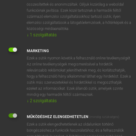
⚲ abszolúte
keresése szótárainkban
összesítettek és anonimizáltak. Céljuk kizárólag a weboldal
funkcióinak javítása. Ezek közé tartoznak a harmadik féltől
származó elemzési szolgáltatásokhoz tartozó sütik; ilyen
elemzési szolgáltatások a látogatóelemzések, a hőtérképek és a
közösségi médiaanalitika.
DÍJMENTES ANGOL SZÓTÁR
↓
1
szolgáltatás
absurdity
MARKETING
absurdly
Ezek a sütik nyomon követik a felhasználó online tevékenységét.
abszcissza
Az online tevékenységek megismerésével a hirdetők
relevánsabb reklámokat jeleníthetnek meg, és korlátozhatják,
abszolút
hogy a felhasználó hány alkalommal láthat egy hirdetést. Ezek a
abszolúte
sütik más szervezetekkel és hirdetőkkel is megoszthatják
ezeket az információkat. Ezek állandó sütik, amelyek szinte
abszolutizmus
mindig egy harmadik féltől származnak.
abszolvál
↓
2
szolgáltatás
abszorbeál
MŰKÖDÉSHEZ ELENGEDHETETLEN
(mindig szükséges)
abszorpció
Ezek a sütik elengedhetetlenek az oldalunkon történő
böngészéshez,a funkciók használatához, és a felhasználók