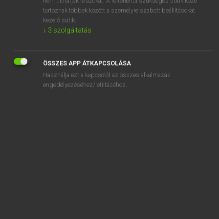
nem tilthatják le azokat. A feltétlenül szükséges sütik közé
tartoznak többek között a személyre szabott beállításokat
kezelő sütik.
SZOTAR.NET APPLIKÁCIÓ
↓
3
szolgáltatás
MICROSOFT OFFICE BŐVÍTMÉNY
BEÉPÜLŐ SZÓTÁRMODUL
ÖSSZES APP ÁTKAPCSOLÁSA
ONLINE NYELVVIZSGA
Használja ezt a kapcsolót az összes alkalmazás
engedélyezéséhez/letiltásához.
EGYÉNI FELHASZNÁLÓKNAK
TANULÓKNAK
OKTATÁSI INTÉZMÉNYEKNEK
VÁLLALATI MEGOLDÁSOK
SÚGÓ
RÓLUNK
ELÉRHETŐSÉG
SÜTI BEÁLLÍTÁSOK