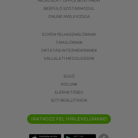
MICROSOFT OFFICE BŐVÍTMÉNY
BEÉPÜLŐ SZÓTÁRMODUL
ONLINE NYELVVIZSGA
EGYÉNI FELHASZNÁLÓKNAK
TANULÓKNAK
OKTATÁSI INTÉZMÉNYEKNEK
VÁLLALATI MEGOLDÁSOK
SÚGÓ
RÓLUNK
ELÉRHETŐSÉG
SÜTI BEÁLLÍTÁSOK
IRATKOZZ FEL HÍRLEVELÜNKRE!