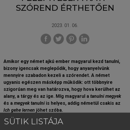
SZÓREND ÉRTHETŐEN
2023. 01. 06.
Amikor egy német ajkú ember magyarul kezd tanulni,
bizony igencsak meglepődik, hogy anyanyelvünk
mennyire szabadon kezeli a szórendet. A német
ugyanis egészen másképp működik: ott többnyire
szigorúan meg van határozva, hogy hova kerülhet az
alany, a tárgy és az ige. Míg magyarul a
tanulni megyek
és a
megyek tanulni
is helyes, addig németül csakis az
Ich gehe lernen
jöhet szóba.
SÜTIK LISTÁJA
Az előbb bemutatott egyenes szórendnél léteznek
bonyolultabb esetek is, például a KATI-szórend. Ez a