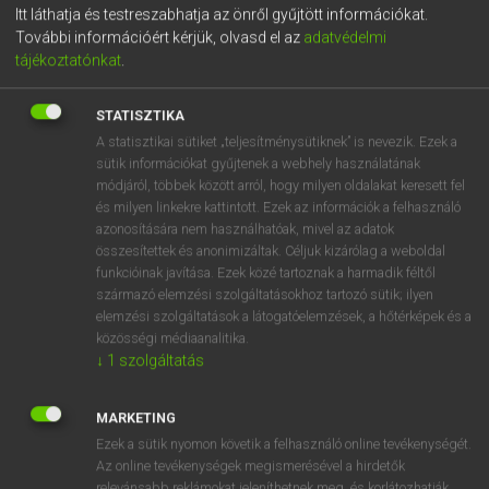
Itt láthatja és testreszabhatja az önről gyűjtött információkat.
kötöttség egyszerre átok és áldás a némettanulás
További információért kérjük, olvasd el az
adatvédelmi
során. Nehéz, mert meg kell tanulnunk a szabályokat.
tájékoztatónkat
.
Ha viszont egyszer elsajátítottuk a használatukat,
komoly mankót nyújtanak a mondatképzésben. Lássuk
STATISZTIKA
tehát részleteiben a német nyelv egyik legfontosabb
A statisztikai sütiket „teljesítménysütiknek” is nevezik. Ezek a
szórendjét, a KATI-t.
sütik információkat gyűjtenek a webhely használatának
módjáról, többek között arról, hogy milyen oldalakat keresett fel
és milyen linkekre kattintott. Ezek az információk a felhasználó
MILYEN SZÓRENDEK LÉTEZNEK A
azonosítására nem használhatóak, mivel az adatok
NÉMET NYELVBEN?
összesítettek és anonimizáltak. Céljuk kizárólag a weboldal
funkcióinak javítása. Ezek közé tartoznak a harmadik féltől
származó elemzési szolgáltatásokhoz tartozó sütik; ilyen
EGYENES SZÓREND
elemzési szolgáltatások a látogatóelemzések, a hőtérképek és a
közösségi médiaanalitika.
Az egyenes szórend a
leggyakrabban használt
típus a
↓
1
szolgáltatás
németben, hiszen mind az
egyszerű elbeszélő
mondatokban,
mind a
kérdésekben
ezt kell használnunk.
MARKETING
Az egyenes szórend esetében az aranyszabály úgy szól,
Ezek a sütik nyomon követik a felhasználó online tevékenységét.
hogy az
ige mindig a második
helyen szerepel,
az alany
Az online tevékenységek megismerésével a hirdetők
relevánsabb reklámokat jeleníthetnek meg, és korlátozhatják,