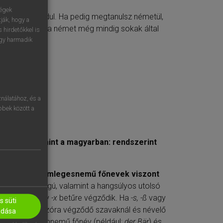
ségek
l vagy hollandul. Ha pedig megtanulsz németül,
ják, hogy a
nyelvként, és a német még mindig sokak által
 hirdetőkkel is
egy harmadik
nálatához, és a
öbbek között a
pp
fordítva, mint a magyarban: rendszerint
 a hím- és semlegesnemű főnevek viszont
az egy szótagú, valamint a hangsúlyos utolsó
 -st, -z, tz
vagy
-x
betűre végződik. Ha
-s, -ß
vagy
 süti
ál, magánhangzóra végződő szavaknál és névelő
adása
égződésű hímnemű főnév (például:
der Bär
) és