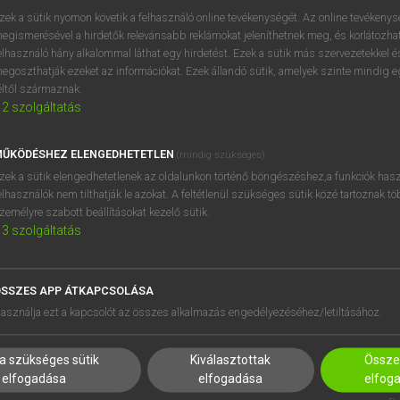
zek a sütik nyomon követik a felhasználó online tevékenységét. Az online tevékeny
artozik, előnnyel indulsz, ha beszélsz angolul,
esetleg svédü
egismerésével a hirdetők relevánsabb reklámokat jeleníthetnek meg, és korlátozhat
etül beszélnek ugyanis
a legtöbben az Európai Unióban
anya
elhasználó hány alkalommal láthat egy hirdetést. Ezek a sütik más szervezetekkel és
ilágában is.
egoszthatják ezeket az információkat. Ezek állandó sütik, amelyek szinte mindig 
éltől származnak.
dhatsz meg minden fontosat!
2
szolgáltatás
ŰKÖDÉSHEZ ELENGEDHETETLEN
(mindig szükséges)
KEZET LÉNYEGE
zek a sütik elengedhetetlenek az oldalunkon történő böngészéshez,a funkciók hasz
elhasználók nem tilthatják le azokat. A feltétlenül szükséges sütik közé tartoznak t
zemélyre szabott beállításokat kezelő sütik.
SOK A GYAKORLATBAN
3
szolgáltatás
en, hogyan is néz ki
a birtokos szerkezet
a németben! Nos, é
okos pedig mindig
birtokos esetben
szerepel.
SSZES APP ÁTKAPCSOLÁSA
 általában
nem kapnak speciális végződést. Egyes számban
asználja ezt a kapcsolót az összes alkalmazás engedélyezéséhez/letiltásához.
például:
das Buch des Lehrers – a tanár könyve
). Az
-es
végződés 
zokott előfordulni, valamint akkor, ha ez a főnév
-s, -ss, -ß, -sch,
a szükséges sütik
Kiválasztottak
Összes
, írásban csak aposztrófot használunk. Több szótagú szavakn
elfogadása
elfogadása
elfog
-s
a végződés. Néhány élőlényt jelentő és többes számban
-en
v