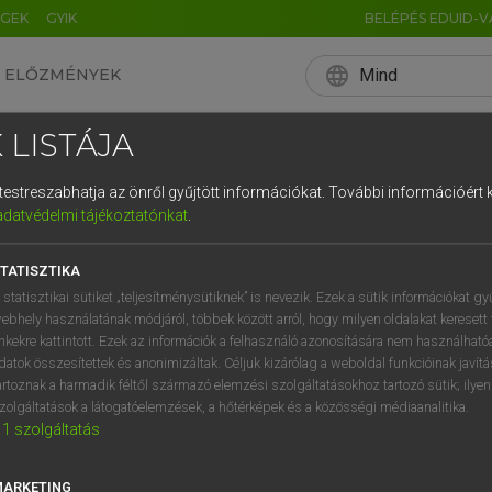
ÉGEK
GYIK
BELÉPÉS EDUID-V
language
Mind
ELŐZMÉNYEK
EN
HU
DE
CN
FR
ES
IT
NL
RU
 LISTÁJA
0
1
2
3
4
 NÉMET BIRTOKOS 
és testreszabhatja az önről gyűjtött információkat.
További információért k
q
w
e
adatvédelmi tájékoztatónkat
.
a
s
d
f
2020. 10. 18.
TATISZTIKA
í
y
x
c
 statisztikai sütiket „teljesítménysütiknek” is nevezik. Ezek a sütik információkat gy
ebhely használatának módjáról, többek között arról, hogy milyen oldalakat keresett 
inkekre kattintott. Ezek az információk a felhasználó azonosítására nem használható
datok összesítettek és anonimizáltak. Céljuk kizárólag a weboldal funkcióinak javít
artoznak a harmadik féltől származó elemzési szolgáltatásokhoz tartozó sütik; ilye
ttanulásba.
Van, akit a gazdag német
kultúra vonz,
mások
a 
zolgáltatások a látogatóelemzések, a hőtérképek és a közösségi médiaanalitika.
1
szolgáltatás
ntossá a nyelvtudás. Akármelyik csoportba tartozol is, készülj fe
mazhatunk úgy is, hogy
nehéz lehet ráérezni a logikájára.
Ha v
MARKETING