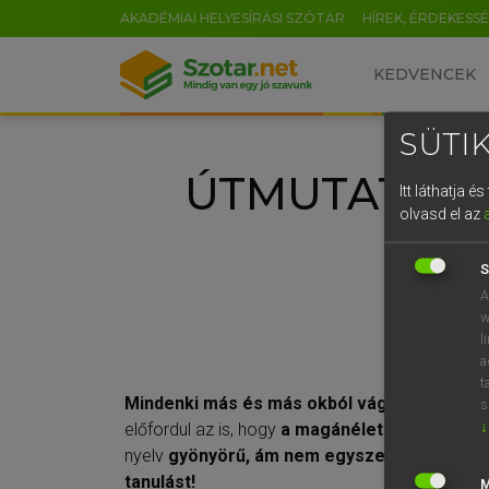
AKADÉMIAI HELYESÍRÁSI SZÓTÁR
HÍREK, ÉRDEKESS
KEDVENCEK
SÜTIK
ÚTMUTATÓ A
Itt láthatja 
olvasd el az
S
A
w
l
a
t
Mindenki más és más okból vág bele a néme
s
↓
előfordul az is, hogy
a magánélet okán
válik fo
nyelv
gyönyörű, ám nem egyszerű…
De fogal
tanulást!