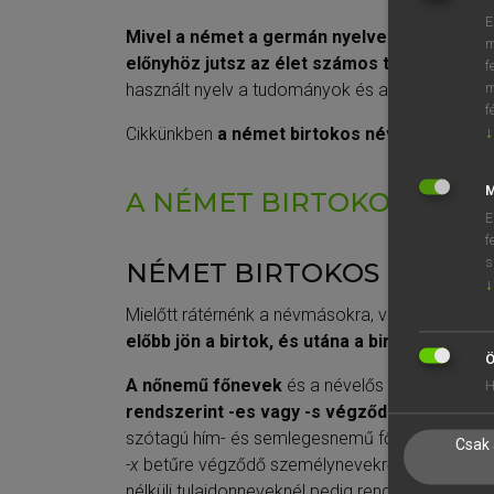
E
Mivel a német a germán nyelvek családjába t
m
előnyhöz jutsz az élet számos területén.
Ném
f
használt nyelv a tudományok és a fejlesztések v
m
f
Cikkünkben
a német birtokos névmásokról
tu
↓
M
A NÉMET BIRTOKOS SZER
E
f
s
NÉMET BIRTOKOS NÉVMÁ
↓
Mielőtt rátérnénk a névmásokra, vegyük át rövid
előbb jön a birtok, és utána a birtokos.
A birt
Ö
A nőnemű főnevek
és a névelős tulajdonnevek
H
rendszerint -es vagy -s végződést kapnak
(
szótagú hím- és semlegesnemű főnevek esetén s
Csak 
-x
betűre végződő személynevekről van épp szó
nélküli tulajdonneveknél pedig rendszerint csak