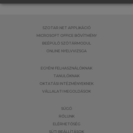
SZOTAR.NET APPLIKÁCIÓ
MICROSOFT OFFICE BŐVÍTMÉNY
BEÉPÜLŐ SZÓTÁRMODUL
ONLINE NYELVVIZSGA
EGYÉNI FELHASZNÁLÓKNAK
TANULÓKNAK
OKTATÁSI INTÉZMÉNYEKNEK
VÁLLALATI MEGOLDÁSOK
SÚGÓ
RÓLUNK
ELÉRHETŐSÉG
SÜTI BEÁLLÍTÁSOK