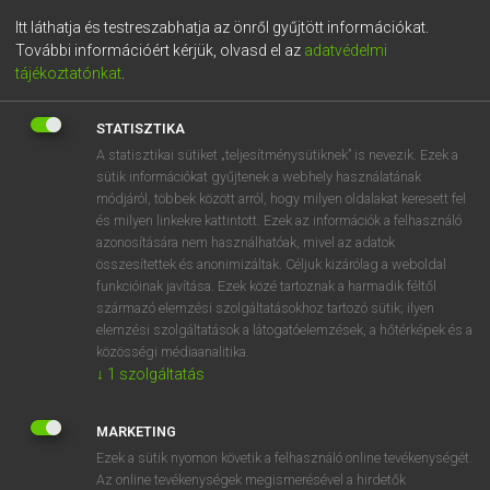
Itt láthatja és testreszabhatja az önről gyűjtött információkat.
Ehhez azonban sokszor
az első lépcsőfok, hogy letegyük
További információért kérjük, olvasd el az
adatvédelmi
a nyelvvizsgát,
melynek írásbeli részén alapkövetelmény a
tájékoztatónkat
.
levélírás. Ahogy magyarul sem ugyanúgy fogalmazunk meg
egy hivatalos, mint egy barátnak szánt üzenetet, ugyanúgy a
STATISZTIKA
német levélírásnak is megvannak a maga praktikái. Az
A statisztikai sütiket „teljesítménysütiknek” is nevezik. Ezek a
alábbiakban összefoglaltuk, mire érdemes figyelned a
sütik információkat gyűjtenek a webhely használatának
nyelvvizsgán a levélírásnál!
módjáról, többek között arról, hogy milyen oldalakat keresett fel
és milyen linkekre kattintott. Ezek az információk a felhasználó
azonosítására nem használhatóak, mivel az adatok
PAPÍRON VAGY ONLINE? A
összesítettek és anonimizáltak. Céljuk kizárólag a weboldal
MODERN LEVELEZÉS FORMÁI
funkcióinak javítása. Ezek közé tartoznak a harmadik féltől
származó elemzési szolgáltatásokhoz tartozó sütik; ilyen
Azzal talán senkit sem lepünk meg, ha kijelentjük:
ma már a
elemzési szolgáltatások a látogatóelemzések, a hőtérképek és a
közösségi médiaanalitika.
hivatalos és a nem hivatalos írásbeli kommunikáció is
↓
1
szolgáltatás
döntően online – e-mailben vagy közösségi
csatornákon – zajlik.
Ez egyben azt is jelenti, hogy
MARKETING
manapság már sokkal kevesebb papíralapú levél landol a
Ezek a sütik nyomon követik a felhasználó online tevékenységét.
valódi, annál több a virtuális postaládánkban. Ennek oka
Az online tevékenységek megismerésével a hirdetők
részben az egyre fontosabbá váló környezettudatosság, de