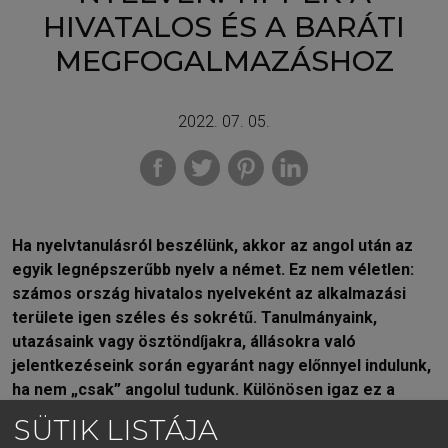
HIVATALOS ÉS A BARÁTI
MEGFOGALMAZÁSHOZ
2022. 07. 05.
Ha nyelvtanulásról beszélünk, akkor az angol után az
egyik legnépszerűbb nyelv a német. Ez nem véletlen:
számos ország hivatalos nyelveként az alkalmazási
területe igen széles és sokrétű. Tanulmányaink,
utazásaink vagy ösztöndíjakra, állásokra való
jelentkezéseink során egyaránt nagy előnnyel indulunk,
ha nem „csak” angolul tudunk. Különösen igaz ez a
munka világában, amely megannyi lehetőséget kínál az
SÜTIK LISTÁJA
érvényesülésre, ha tudunk németül.