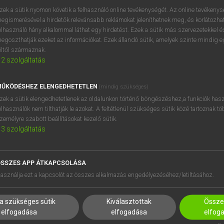
zek a sütik nyomon követik a felhasználó online tevékenységét. Az online tevékeny
ission
keresése szótárainkban
egismerésével a hirdetők relevánsabb reklámokat jeleníthetnek meg, és korlátozhat
elhasználó hány alkalommal láthat egy hirdetést. Ezek a sütik más szervezetekkel és
egoszthatják ezeket az információkat. Ezek állandó sütik, amelyek szinte mindig 
éltől származnak.
2
szolgáltatás
ŰKÖDÉSHEZ ELENGEDHETETLEN
(mindig szükséges)
zek a sütik elengedhetetlenek az oldalunkon történő böngészéshez,a funkciók hasz
elhasználók nem tilthatják le azokat. A feltétlenül szükséges sütik közé tartoznak t
zemélyre szabott beállításokat kezelő sütik.
3
szolgáltatás
SSZES APP ÁTKAPCSOLÁSA
HASZNÁLÓKNAK
SÚGÓ
asználja ezt a kapcsolót az összes alkalmazás engedélyezéséhez/letiltásához.
K
RÓLUNK
NTÉZMÉNYEKNEK
ELÉRHETŐSÉG
a szükséges sütik
Kiválasztottak
Összes
MEGOLDÁSOK
SÜTI BEÁLLÍTÁSOK
elfogadása
elfogadása
elfog