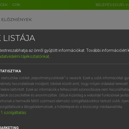
ÉGEK
GYIK
BELÉPÉS EDUID-V
ELŐZMÉNYEK
 LISTÁJA
és testreszabhatja az önről gyűjtött információkat.
További információért k
HU
DE
CN
FR
ES
IT
NL
RU
GR
adatvédelmi tájékoztatónkat
.
entes angol szótár
1
2
3
4
5
6
7
8
9
TATISZTIKA
fn
sion
elismerés
q
w
e
r
t
z
u
i
 statisztikai sütiket „teljesítménysütiknek” is nevezik. Ezek a sütik információkat gy
felvétel
ebhely használatának módjáról, többek között arról, hogy milyen oldalakat keresett 
a
s
d
f
g
h
j
k
l
é
inkekre kattintott. Ezek az információk a felhasználó azonosítására nem használható
beismerés
datok összesítettek és anonimizáltak. Céljuk kizárólag a weboldal funkcióinak javít
bebocsátás
í
y
x
c
v
b
n
m
,
.
artoznak a harmadik féltől származó elemzési szolgáltatásokhoz tartozó sütik; ilye
belépődíj
zolgáltatások a látogatóelemzések, a hőtérképek és a közösségi médiaanalitika.
1
szolgáltatás
bejutás (
to
vmbe, vkhez)
MARKETING