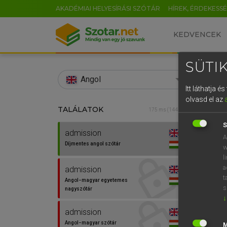
AKADÉMIAI HELYESÍRÁSI SZÓTÁR
HÍREK, ÉRDEKESS
KEDVENCEK
SÜTIK
search
Angol
Itt láthatja 
EN
olvasd el az
TALÁLATOK
Díjm
175 ms (144 db)
0
S
admission
admis
A
Díjmentes angol szótár
w
l
a
admission
t
Angol−magyar egyetemes
s
nagyszótár
↓
admission
Angol−magyar szótár