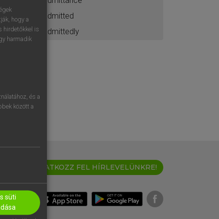
admittance
ségek
admitted
ják, hogy a
 hirdetőkkel is
admittedly
egy harmadik
nálatához, és a
öbbek között a
IRATKOZZ FEL HÍRLEVELÜNKRE!
 süti
adása