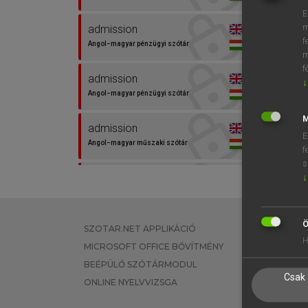
E
⚲ adm
m
admission
f
Angol−magyar pénzügyi szótár
m
f
admission
↓
Angol−magyar pénzügyi szótár
M
admission
E
Angol−magyar műszaki szótár
f
s
admission
↓
Európai uniós terminológiai szótár
adm.
Ö
SZOTAR.NET APPLIKÁCIÓ
EGYÉNI FEL
Angol−magyar egyetemes
H
MICROSOFT OFFICE BŐVÍTMÉNY
TANULÓKNA
nagyszótár
BEÉPÜLŐ SZÓTÁRMODUL
OKTATÁSI I
Csak 
admissible
ONLINE NYELVVIZSGA
VÁLLALATI 
Angol−magyar egyetemes
nagyszótár