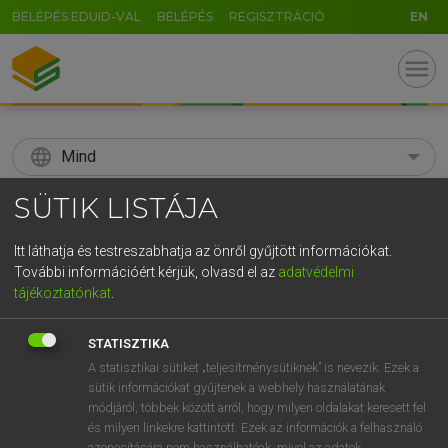
BELÉPÉS EDUID-VAL
BELÉPÉS
REGISZTRÁCIÓ
EN
menu
language
Mind
SÜTIK LISTÁJA
search
GR
KERESÉS
Itt láthatja és testreszabhatja az önről gyűjtött információkat.
További információért kérjük, olvasd el az
adatvédelmi
5
6
7
8
9
ö
ü
ó
tájékoztatónkat
.
r
t
z
u
i
o
p
ő
ú
Díjmentes angol szótár
STATISZTIKA
g
h
j
k
l
é
á
ű
Ω
A statisztikai sütiket „teljesítménysütiknek” is nevezik. Ezek a
hsz
admittedly
bevallottan
sütik információkat gyűjtenek a webhely használatának
v
b
n
m
,
.
-
AltGr
kétségkívül
módjáról, többek között arról, hogy milyen oldalakat keresett fel
minden bizonnyal
és milyen linkekre kattintott. Ezek az információk a felhasználó
azonosítására nem használhatóak, mivel az adatok