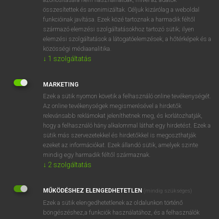
összesítettek és anonimizáltak. Céljuk kizárólag a weboldal
funkcióinak javítása. Ezek közé tartoznak a harmadik féltől
⚲ admittedly
keresése szótárainkban
származó elemzési szolgáltatásokhoz tartozó sütik; ilyen
elemzési szolgáltatások a látogatóelemzések, a hőtérképek és a
közösségi médiaanalitika.
↓
1
szolgáltatás
DÍJMENTES ANGOL SZÓTÁR
MARKETING
admission
Ezek a sütik nyomon követik a felhasználó online tevékenységét.
Az online tevékenységek megismerésével a hirdetők
admit
relevánsabb reklámokat jeleníthetnek meg, és korlátozhatják,
hogy a felhasználó hány alkalommal láthat egy hirdetést. Ezek a
admittance
sütik más szervezetekkel és hirdetőkkel is megoszthatják
admitted
ezeket az információkat. Ezek állandó sütik, amelyek szinte
mindig egy harmadik féltől származnak.
admittedly
↓
2
szolgáltatás
admix
admixture
MŰKÖDÉSHEZ ELENGEDHETETLEN
(mindig szükséges)
Ezek a sütik elengedhetetlenek az oldalunkon történő
admonish
böngészéshez,a funkciók használatához, és a felhasználók