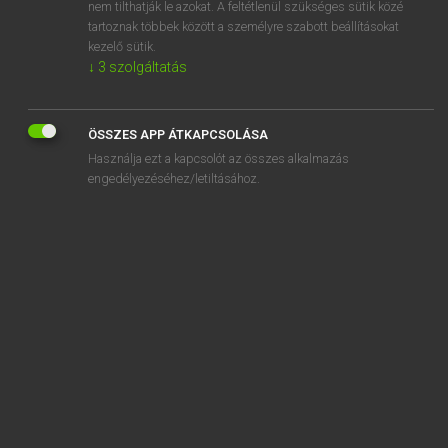
admonition
nem tilthatják le azokat. A feltétlenül szükséges sütik közé
tartoznak többek között a személyre szabott beállításokat
kezelő sütik.
↓
3
szolgáltatás
SZOTAR.NET APPLIKÁCIÓ
ÖSSZES APP ÁTKAPCSOLÁSA
MICROSOFT OFFICE BŐVÍTMÉNY
Használja ezt a kapcsolót az összes alkalmazás
BEÉPÜLŐ SZÓTÁRMODUL
engedélyezéséhez/letiltásához.
ONLINE NYELVVIZSGA
EGYÉNI FELHASZNÁLÓKNAK
TANULÓKNAK
OKTATÁSI INTÉZMÉNYEKNEK
VÁLLALATI MEGOLDÁSOK
SÚGÓ
RÓLUNK
ELÉRHETŐSÉG