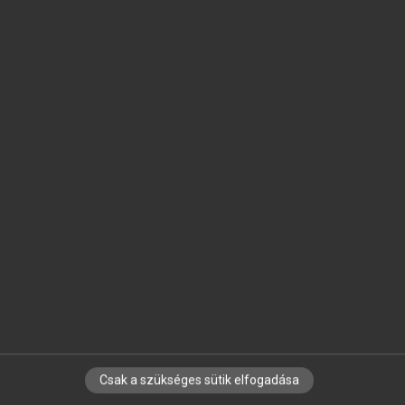
SZOTAR.NET APPLIKÁCIÓ
MICROSOFT OFFICE BŐVÍTMÉNY
BEÉPÜLŐ SZÓTÁRMODUL
ONLINE NYELVVIZSGA
EGYÉNI FELHASZNÁLÓKNAK
TANULÓKNAK
OKTATÁSI INTÉZMÉNYEKNEK
VÁLLALATI MEGOLDÁSOK
SÚGÓ
RÓLUNK
ELÉRHETŐSÉG
SÜTI BEÁLLÍTÁSOK
Csak a szükséges sütik elfogadása
IRATKOZZ FEL HÍRLEVELÜNKRE!