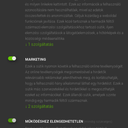
VAN ELŐFIZETÉSED?
és milyen linkekre kattintott. Ezek az információk a felhasználó
azonosítására nem használhatóak, mivel az adatok
Van előfizetésem a teljes szócikk megtekintéséhez.
összesítettek és anonimizáltak. Céljuk kizárólag a weboldal
funkcióinak javítása. Ezek közé tartoznak a harmadik féltől
BELÉPÉS
származó elemzési szolgáltatásokhoz tartozó sütik; ilyen
elemzési szolgáltatások a látogatóelemzések, a hőtérképek és a
közösségi médiaanalitika.
↓
1
szolgáltatás
MARKETING
Ezek a sütik nyomon követik a felhasználó online tevékenységét.
NINCS ELŐFIZETÉSED?
Az online tevékenységek megismerésével a hirdetők
Nincs regisztrációm és előfizetésem. A szótár 2 órás,
relevánsabb reklámokat jeleníthetnek meg, és korlátozhatják,
díjmentes próbaverziójának elindításához regisztrálok és
hogy a felhasználó hány alkalommal láthat egy hirdetést. Ezek a
sütik más szervezetekkel és hirdetőkkel is megoszthatják
belépek
.
ezeket az információkat. Ezek állandó sütik, amelyek szinte
mindig egy harmadik féltől származnak.
REGISZTRÁCIÓ
↓
2
szolgáltatás
MŰKÖDÉSHEZ ELENGEDHETETLEN
(mindig szükséges)