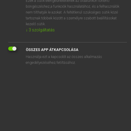
Ezek a sütik elengedhetetlenek az oldalunkon történő
böngészéshez,a funkciók használatához, és a felhasználók
EURÓPAI UNIÓS TERMINOLÓGIAI SZÓTÁR
nem tilthatják le azokat. A feltétlenül szükséges sütik közé
Kapcsolódó anyagok
tartoznak többek között a személyre szabott beállításokat
kezelő sütik.
szakképzetlen alkalmazott
↓
3
szolgáltatás
szakképzetlen munkás
szakképzett alkalmazott
ÖSSZES APP ÁTKAPCSOLÁSA
Használja ezt a kapcsolót az összes alkalmazás
szakképzettséget igénylő munkakör
engedélyezéséhez/letiltásához.
szakma gyakorlásának engedélyezése
szakmai alapképzés
szakmai alkalmasság
szakmai alkalmassági igazolás
szakmai alkalmassági vizsga