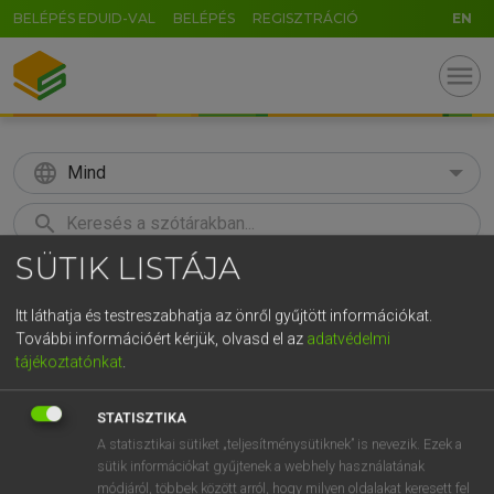
BELÉPÉS EDUID-VAL
BELÉPÉS
REGISZTRÁCIÓ
EN
menu
language
Mind
search
SÜTIK LISTÁJA
GR
KERESÉS
5
6
7
8
9
ö
ü
ó
Itt láthatja és testreszabhatja az önről gyűjtött információkat.
További információért kérjük, olvasd el az
adatvédelmi
r
t
z
u
i
o
p
ő
ú
Európai uniós terminológiai szótár
tájékoztatónkat
.
g
h
j
k
l
é
á
ű
Ω
STATISZTIKA
v
b
n
m
,
.
-
AltGr
A statisztikai sütiket „teljesítménysütiknek” is nevezik. Ezek a
sütik információkat gyűjtenek a webhely használatának
módjáról, többek között arról, hogy milyen oldalakat keresett fel