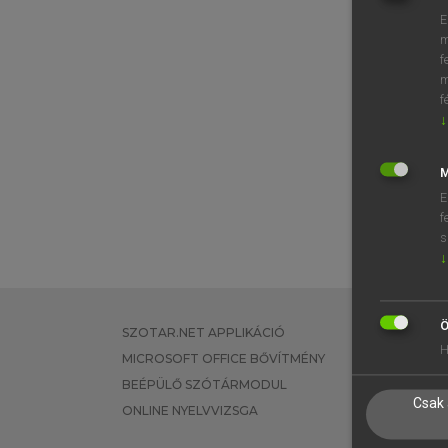
E
m
f
m
f
↓
M
E
f
s
↓
Ö
SZOTAR.NET APPLIKÁCIÓ
EGYÉNI FEL
H
MICROSOFT OFFICE BŐVÍTMÉNY
TANULÓKNA
BEÉPÜLŐ SZÓTÁRMODUL
OKTATÁSI I
Csak 
ONLINE NYELVVIZSGA
VÁLLALATI 