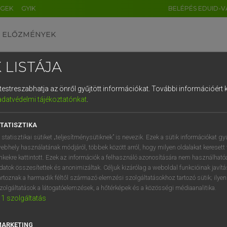
ÉGEK
GYIK
BELÉPÉS EDUID-V
ELŐZMÉNYEK
 LISTÁJA
és testreszabhatja az önről gyűjtött információkat.
További információért k
HU
DE
CN
FR
ES
IT
NL
RU
GR
adatvédelmi tájékoztatónkat
.
 A. PÉTER, VARGA GYÖRGY
1
2
3
4
5
6
7
8
9
ol−magyar egyetemes nagyszótár
TATISZTIKA
q
w
e
r
t
z
u
i
 statisztikai sütiket „teljesítménysütiknek” is nevezik. Ezek a sütik információkat gy
ebhely használatának módjáról, többek között arról, hogy milyen oldalakat keresett 
a
s
d
f
g
h
j
k
l
é
inkekre kattintott. Ezek az információk a felhasználó azonosítására nem használható
datok összesítettek és anonimizáltak. Céljuk kizárólag a weboldal funkcióinak javít
í
y
x
c
v
b
n
m
,
.
artoznak a harmadik féltől származó elemzési szolgáltatásokhoz tartozó sütik; ilye
zolgáltatások a látogatóelemzések, a hőtérképek és a közösségi médiaanalitika.
VAN ELŐFIZETÉSED?
NINCS ELŐFIZETÉSED
1
szolgáltatás
előfizetésem a teljes szócikk
Nincs regisztrációm és előfiz
megtekintéséhez.
A szótár 2 órás, díjmente
MARKETING