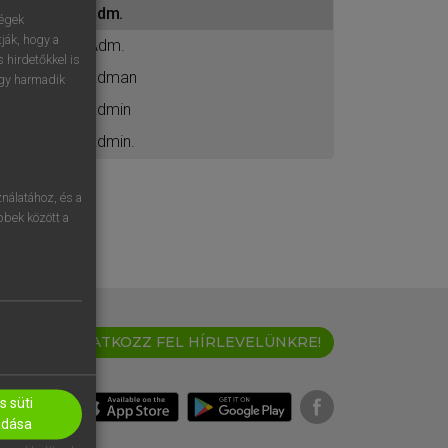
adm.
ához
ségek
ják, hogy a
Adm.
 hirdetőkkel is
adman
egy harmadik
admin
admin.
nálatához, és a
öbbek között a
IRATKOZZ FEL HÍRLEVELÜNKRE!
 süti
adása