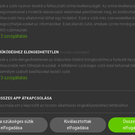
próbaverziójának elindítás
zek a sütik nyomon követik a felhasználó online tevékenységét. Az online tevékeny
BELÉPÉS
regisztrálok és
belépek
.
egismerésével a hirdetők relevánsabb reklámokat jeleníthetnek meg, és korlátozhat
elhasználó hány alkalommal láthat egy hirdetést. Ezek a sütik más szervezetekkel és
egoszthatják ezeket az információkat. Ezek állandó sütik, amelyek szinte mindig 
REGISZTRÁCIÓ
éltől származnak.
2
szolgáltatás
ŰKÖDÉSHEZ ELENGEDHETETLEN
(mindig szükséges)
zek a sütik elengedhetetlenek az oldalunkon történő böngészéshez,a funkciók hasz
elhasználók nem tilthatják le azokat. A feltétlenül szükséges sütik közé tartoznak t
zemélyre szabott beállításokat kezelő sütik.
3
szolgáltatás
SSZES APP ÁTKAPCSOLÁSA
HASZNÁLÓKNAK
SÚGÓ
asználja ezt a kapcsolót az összes alkalmazás engedélyezéséhez/letiltásához.
K
RÓLUNK
NTÉZMÉNYEKNEK
ELÉRHETŐSÉG
a szükséges sütik
Kiválasztottak
Összes
MEGOLDÁSOK
SÜTI BEÁLLÍTÁSOK
elfogadása
elfogadása
elfog