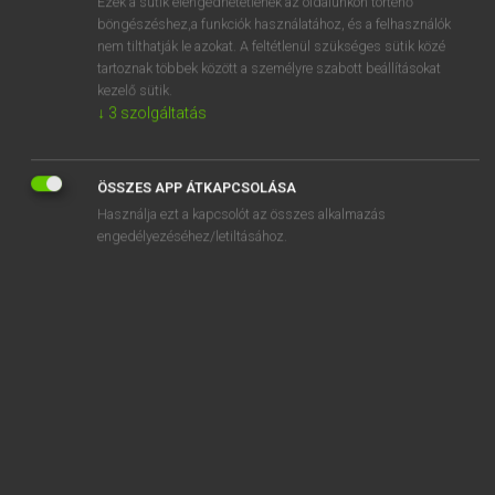
Ezek a sütik elengedhetetlenek az oldalunkon történő
böngészéshez,a funkciók használatához, és a felhasználók
EURÓPAI UNIÓS TERMINOLÓGIAI SZÓTÁR
nem tilthatják le azokat. A feltétlenül szükséges sütik közé
Kapcsolódó anyagok
tartoznak többek között a személyre szabott beállításokat
kezelő sütik.
Zollschutz
↓
3
szolgáltatás
Zollstelle
Zollstelle
ÖSSZES APP ÁTKAPCSOLÁSA
Használja ezt a kapcsolót az összes alkalmazás
Zollstelle
engedélyezéséhez/letiltásához.
Zollstelle der vorübergehenden Verwendung
Zollstelle für die Beendigung des Verfahrens
Zollstelle für die Überführung in das Verfahren
Zollstempel
Zolltarif der Europäischen Gemeinschaften