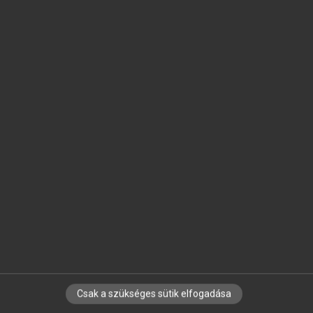
SZOTAR.NET APPLIKÁCIÓ
MICROSOFT OFFICE BŐVÍTMÉNY
BEÉPÜLŐ SZÓTÁRMODUL
ONLINE NYELVVIZSGA
EGYÉNI FELHASZNÁLÓKNAK
TANULÓKNAK
OKTATÁSI INTÉZMÉNYEKNEK
VÁLLALATI MEGOLDÁSOK
SÚGÓ
RÓLUNK
ELÉRHETŐSÉG
SÜTI BEÁLLÍTÁSOK
Csak a szükséges sütik elfogadása
IRATKOZZ FEL HÍRLEVELÜNKRE!