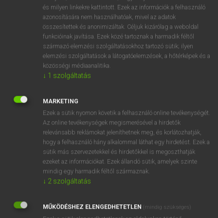
VAN ELŐFIZETÉSED?
és milyen linkekre kattintott. Ezek az információk a felhasználó
azonosítására nem használhatóak, mivel az adatok
Van előfizetésem a teljes szócikk megtekintéséhez.
összesítettek és anonimizáltak. Céljuk kizárólag a weboldal
funkcióinak javítása. Ezek közé tartoznak a harmadik féltől
BELÉPÉS
származó elemzési szolgáltatásokhoz tartozó sütik; ilyen
elemzési szolgáltatások a látogatóelemzések, a hőtérképek és a
közösségi médiaanalitika.
↓
1
szolgáltatás
MARKETING
Ezek a sütik nyomon követik a felhasználó online tevékenységét.
NINCS ELŐFIZETÉSED?
Az online tevékenységek megismerésével a hirdetők
Nincs regisztrációm és előfizetésem. A szótár 2 órás,
relevánsabb reklámokat jeleníthetnek meg, és korlátozhatják,
díjmentes próbaverziójának elindításához regisztrálok és
hogy a felhasználó hány alkalommal láthat egy hirdetést. Ezek a
sütik más szervezetekkel és hirdetőkkel is megoszthatják
belépek
.
ezeket az információkat. Ezek állandó sütik, amelyek szinte
mindig egy harmadik féltől származnak.
REGISZTRÁCIÓ
↓
2
szolgáltatás
MŰKÖDÉSHEZ ELENGEDHETETLEN
(mindig szükséges)