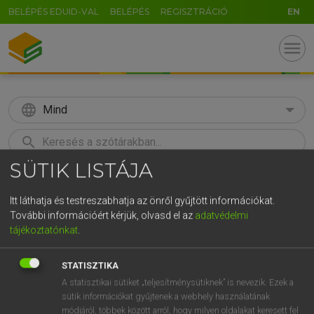
BELÉPÉS EDUID-VAL
BELÉPÉS
REGISZTRÁCIÓ
EN
menu
language
Mind
search
SÜTIK LISTÁJA
GR
KERESÉS
5
6
7
8
9
ö
ü
ó
Itt láthatja és testreszabhatja az önről gyűjtött információkat.
További információért kérjük, olvasd el az
adatvédelmi
r
t
z
u
i
o
p
ő
ú
Európai uniós terminológiai szótár
tájékoztatónkat
.
g
h
j
k
l
é
á
ű
Ω
STATISZTIKA
v
b
n
m
,
.
-
AltGr
A statisztikai sütiket „teljesítménysütiknek” is nevezik. Ezek a
sütik információkat gyűjtenek a webhely használatának
módjáról, többek között arról, hogy milyen oldalakat keresett fel