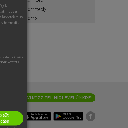
admitted
ségek
admittedly
ják, hogy a
 hirdetőkkel is
admix
egy harmadik
nálatához, és a
öbbek között a
IRATKOZZ FEL HÍRLEVELÜNKRE!
 süti
adása