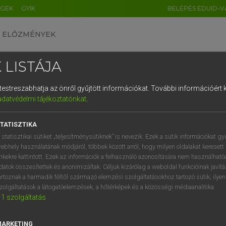
ÉGEK
GYIK
BELÉPÉS EDUID-V
ELŐZMÉNYEK
 LISTÁJA
és testreszabhatja az önről gyűjtött információkat.
További információért k
HU
DE
CN
FR
ES
IT
NL
RU
GR
adatvédelmi tájékoztatónkat
.
entes angol szótár
1
2
3
4
5
6
7
8
9
TATISZTIKA
ige
beismer
q
w
e
r
t
z
u
i
 statisztikai sütiket „teljesítménysütiknek” is nevezik. Ezek a sütik információkat gy
elismer
ebhely használatának módjáról, többek között arról, hogy milyen oldalakat keresett 
a
s
d
f
g
h
j
k
l
é
inkekre kattintott. Ezek az információk a felhasználó azonosítására nem használható
bevall
datok összesítettek és anonimizáltak. Céljuk kizárólag a weboldal funkcióinak javít
beenged
í
y
x
c
v
b
n
m
,
.
artoznak a harmadik féltől származó elemzési szolgáltatásokhoz tartozó sütik; ilye
felvesz
zolgáltatások a látogatóelemzések, a hőtérképek és a közösségi médiaanalitika.
1
szolgáltatás
bebocsát
→
ige
(Past)
admitted
MARKETING