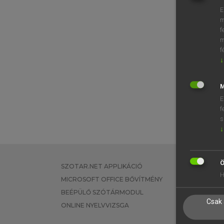
E
m
⚲ adm
f
m
f
↓
M
E
f
s
↓
Ö
SZOTAR.NET APPLIKÁCIÓ
EGYÉNI FEL
H
MICROSOFT OFFICE BŐVÍTMÉNY
TANULÓKNA
BEÉPÜLŐ SZÓTÁRMODUL
OKTATÁSI I
Csak 
ONLINE NYELVVIZSGA
VÁLLALATI 