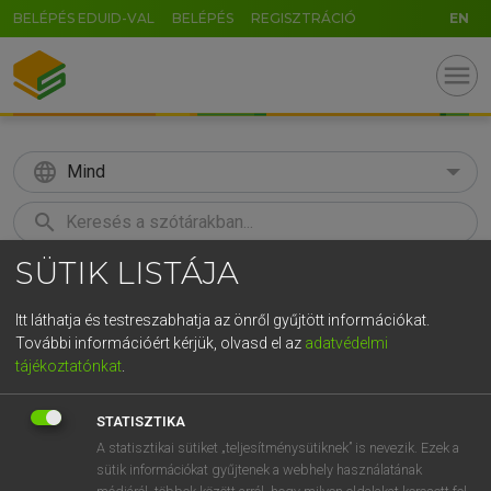
BELÉPÉS EDUID-VAL
BELÉPÉS
REGISZTRÁCIÓ
EN
menu
language
Mind
search
SÜTIK LISTÁJA
GR
KERESÉS
5
6
7
8
9
ö
ü
ó
Itt láthatja és testreszabhatja az önről gyűjtött információkat.
További információért kérjük, olvasd el az
adatvédelmi
r
t
z
u
i
o
p
ő
ú
LÁZÁR A. PÉTER, VARGA GYÖRGY
tájékoztatónkat
.
Magyar−angol egyetemes nagyszótár
g
h
j
k
l
é
á
ű
Ω
STATISZTIKA
v
b
n
m
,
.
-
AltGr
A statisztikai sütiket „teljesítménysütiknek” is nevezik. Ezek a
sütik információkat gyűjtenek a webhely használatának