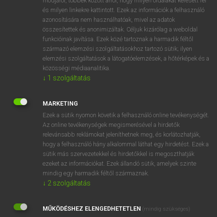
módjáról, többek között arról, hogy milyen oldalakat keresett fel
és milyen linkekre kattintott. Ezek az információk a felhasználó
VAN ELŐFIZETÉSED?
azonosítására nem használhatóak, mivel az adatok
összesítettek és anonimizáltak. Céljuk kizárólag a weboldal
Van előfizetésem a teljes szócikk megtekintéséhez.
funkcióinak javítása. Ezek közé tartoznak a harmadik féltől
származó elemzési szolgáltatásokhoz tartozó sütik; ilyen
BELÉPÉS
elemzési szolgáltatások a látogatóelemzések, a hőtérképek és a
közösségi médiaanalitika.
↓
1
szolgáltatás
MARKETING
Ezek a sütik nyomon követik a felhasználó online tevékenységét.
Az online tevékenységek megismerésével a hirdetők
NINCS ELŐFIZETÉSED?
relevánsabb reklámokat jeleníthetnek meg, és korlátozhatják,
Nincs regisztrációm és előfizetésem. A szótár 2 órás,
hogy a felhasználó hány alkalommal láthat egy hirdetést. Ezek a
díjmentes próbaverziójának elindításához regisztrálok és
sütik más szervezetekkel és hirdetőkkel is megoszthatják
belépek
.
ezeket az információkat. Ezek állandó sütik, amelyek szinte
mindig egy harmadik féltől származnak.
↓
2
szolgáltatás
REGISZTRÁCIÓ
MŰKÖDÉSHEZ ELENGEDHETETLEN
(mindig szükséges)