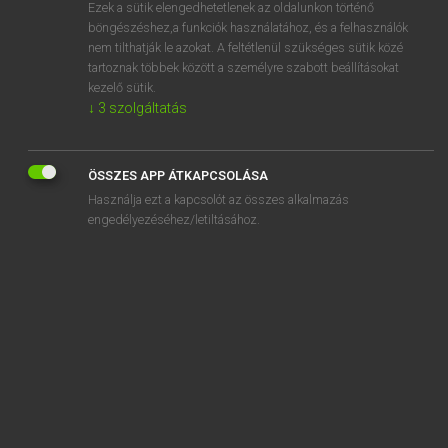
Ezek a sütik elengedhetetlenek az oldalunkon történő
böngészéshez,a funkciók használatához, és a felhasználók
nem tilthatják le azokat. A feltétlenül szükséges sütik közé
Lázár A. Péter, Varga György
tartoznak többek között a személyre szabott beállításokat
MAGYAR−ANGOL EGYETEMES NAGYSZÓTÁR
kezelő sütik.
↓
3
szolgáltatás
Kapcsolódó anyagok
felvesz
ÖSSZES APP ÁTKAPCSOLÁSA
felvet
Használja ezt a kapcsolót az összes alkalmazás
felvétel
engedélyezéséhez/letiltásához.
felvételez
felvételi
felvételi épület
felvételizik
felvételiző
felvételvezető