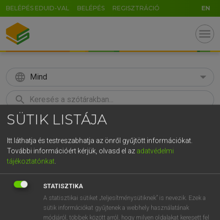
BELÉPÉS EDUID-VAL
BELÉPÉS
REGISZTRÁCIÓ
EN
menu
language
Mind
search
SÜTIK LISTÁJA
GR
KERESÉS
5
6
7
8
9
ö
ü
ó
Itt láthatja és testreszabhatja az önről gyűjtött információkat.
További információért kérjük, olvasd el az
adatvédelmi
r
t
z
u
i
o
p
ő
ú
Európai uniós terminológiai szótár
tájékoztatónkat
.
g
h
j
k
l
é
á
ű
Ω
STATISZTIKA
v
b
n
m
,
.
-
AltGr
A statisztikai sütiket „teljesítménysütiknek” is nevezik. Ezek a
sütik információkat gyűjtenek a webhely használatának
módjáról, többek között arról, hogy milyen oldalakat keresett fel