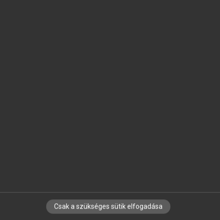
SZOTAR.NET APPLIKÁCIÓ
MICROSOFT OFFICE BŐVÍTMÉNY
BEÉPÜLŐ SZÓTÁRMODUL
ONLINE NYELVVIZSGA
EGYÉNI FELHASZNÁLÓKNAK
TANULÓKNAK
OKTATÁSI INTÉZMÉNYEKNEK
VÁLLALATI MEGOLDÁSOK
SÚGÓ
RÓLUNK
ELÉRHETŐSÉG
SÜTI BEÁLLÍTÁSOK
Csak a szükséges sütik elfogadása
IRATKOZZ FEL HÍRLEVELÜNKRE!