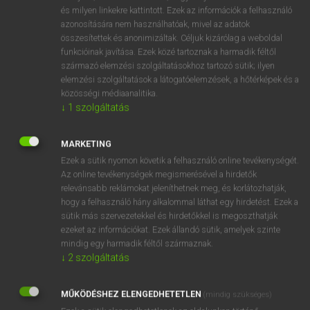
VAN ELŐFIZETÉSED?
és milyen linkekre kattintott. Ezek az információk a felhasználó
azonosítására nem használhatóak, mivel az adatok
Van előfizetésem a teljes szócikk megtekintéséhez.
összesítettek és anonimizáltak. Céljuk kizárólag a weboldal
funkcióinak javítása. Ezek közé tartoznak a harmadik féltől
BELÉPÉS
származó elemzési szolgáltatásokhoz tartozó sütik; ilyen
elemzési szolgáltatások a látogatóelemzések, a hőtérképek és a
közösségi médiaanalitika.
↓
1
szolgáltatás
MARKETING
Ezek a sütik nyomon követik a felhasználó online tevékenységét.
NINCS ELŐFIZETÉSED?
Az online tevékenységek megismerésével a hirdetők
Nincs regisztrációm és előfizetésem. A szótár 2 órás,
relevánsabb reklámokat jeleníthetnek meg, és korlátozhatják,
díjmentes próbaverziójának elindításához regisztrálok és
hogy a felhasználó hány alkalommal láthat egy hirdetést. Ezek a
sütik más szervezetekkel és hirdetőkkel is megoszthatják
belépek
.
ezeket az információkat. Ezek állandó sütik, amelyek szinte
mindig egy harmadik féltől származnak.
REGISZTRÁCIÓ
↓
2
szolgáltatás
MŰKÖDÉSHEZ ELENGEDHETETLEN
(mindig szükséges)