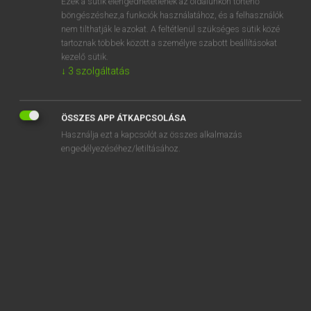
Ezek a sütik elengedhetetlenek az oldalunkon történő
böngészéshez,a funkciók használatához, és a felhasználók
EURÓPAI UNIÓS TERMINOLÓGIAI SZÓTÁR
nem tilthatják le azokat. A feltétlenül szükséges sütik közé
Kapcsolódó anyagok
tartoznak többek között a személyre szabott beállításokat
kezelő sütik.
temporary exportation declaration
↓
3
szolgáltatás
temporary export goods
temporary grass
ÖSSZES APP ÁTKAPCSOLÁSA
Használja ezt a kapcsolót az összes alkalmazás
temporary grasses and grazings
engedélyezéséhez/letiltásához.
temporary importation
temporary importation declaration
temporary importation of goods
temporary importation procedure
temporary job