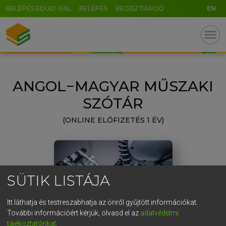
BELÉPÉS EDUID-VAL
BELÉPÉS
REGISZTRÁCIÓ
EN
GR
menu
5
6
7
8
9
ö
ü
ó
r
t
z
u
i
o
p
ő
ú
ANGOL−MAGYAR MŰSZAKI
g
h
j
k
l
é
á
ű
Ω
SZÓTÁR
v
b
n
m
,
.
-
AltGr
(ONLINE ELŐFIZETÉS 1 ÉV)
SÜTIK LISTÁJA
Itt láthatja és testreszabhatja az önről gyűjtött információkat.
További információért kérjük, olvasd el az
adatvédelmi
tájékoztatónkat
.