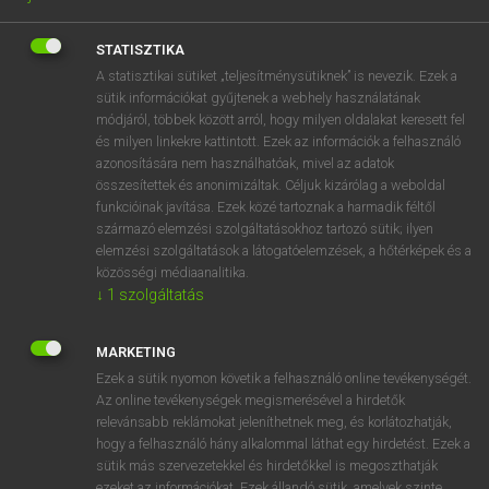
STATISZTIKA
A statisztikai sütiket „teljesítménysütiknek” is nevezik. Ezek a
sütik információkat gyűjtenek a webhely használatának
módjáról, többek között arról, hogy milyen oldalakat keresett fel
és milyen linkekre kattintott. Ezek az információk a felhasználó
azonosítására nem használhatóak, mivel az adatok
összesítettek és anonimizáltak. Céljuk kizárólag a weboldal
funkcióinak javítása. Ezek közé tartoznak a harmadik féltől
4990 Ft
származó elemzési szolgáltatásokhoz tartozó sütik; ilyen
payment
ELŐFIZETEK
elemzési szolgáltatások a látogatóelemzések, a hőtérképek és a
közösségi médiaanalitika.
↓
1
szolgáltatás
MARKETING
ANGOL−MAGYAR MŰSZAKI SZÓTÁR
arrow_forward_ios
Ezek a sütik nyomon követik a felhasználó online tevékenységét.
Az online tevékenységek megismerésével a hirdetők
relevánsabb reklámokat jeleníthetnek meg, és korlátozhatják,
hogy a felhasználó hány alkalommal láthat egy hirdetést. Ezek a
sütik más szervezetekkel és hirdetőkkel is megoszthatják
ezeket az információkat. Ezek állandó sütik, amelyek szinte