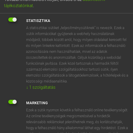
tájékoztatónkat
.
STATISZTIKA
A statisztikai sütiket „teljesítménysütiknek” is nevezik. Ezek a
sütik információkat gyűjtenek a webhely használatának
módjáról, többek között arról, hogy milyen oldalakat keresett fel
és milyen linkekre kattintott. Ezek az információk a felhasználó
azonosítására nem használhatóak, mivel az adatok
összesítettek és anonimizáltak. Céljuk kizárólag a weboldal
4990 Ft
funkcióinak javítása. Ezek közé tartoznak a harmadik féltől
payment
ELŐFIZETEK
származó elemzési szolgáltatásokhoz tartozó sütik; ilyen
elemzési szolgáltatások a látogatóelemzések, a hőtérképek és a
közösségi médiaanalitika.
↓
1
szolgáltatás
A CSOMAG TARTALMA
MARKETING
A MAGYAR HELYESÍRÁS SZABÁLYAI 12.
arrow_forward_ios
Ezek a sütik nyomon követik a felhasználó online tevékenységét.
KIADÁS
Az online tevékenységek megismerésével a hirdetők
relevánsabb reklámokat jeleníthetnek meg, és korlátozhatják,
IDEGEN SZAVAK ÉS KIFEJEZÉSEK
arrow_forward_ios
hogy a felhasználó hány alkalommal láthat egy hirdetést. Ezek a
SZÓTÁRA