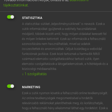
tájékoztatónkat
.
STATISZTIKA
A statisztikai sütiket „teljesítménysütiknek” is nevezik. Ezek a
sütik információkat gyűjtenek a webhely használatának
módjáról, többek között arról, hogy milyen oldalakat keresett fel
és milyen linkekre kattintott. Ezek az információk a felhasználó
azonosítására nem használhatóak, mivel az adatok
összesítettek és anonimizáltak. Céljuk kizárólag a weboldal
7990 Ft
funkcióinak javítása. Ezek közé tartoznak a harmadik féltől
payment
ELŐFIZETEK
származó elemzési szolgáltatásokhoz tartozó sütik; ilyen
elemzési szolgáltatások a látogatóelemzések, a hőtérképek és a
közösségi médiaanalitika.
↓
1
szolgáltatás
A CSOMAG TARTALMA
MARKETING
ANGOL−MAGYAR EGYETEMES
arrow_forward_ios
Ezek a sütik nyomon követik a felhasználó online tevékenységét.
NAGYSZÓTÁR
Az online tevékenységek megismerésével a hirdetők
relevánsabb reklámokat jeleníthetnek meg, és korlátozhatják,
ANGOL−MAGYAR SZÓTÁR
arrow_forward_ios
hogy a felhasználó hány alkalommal láthat egy hirdetést. Ezek a