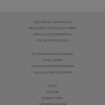
SZOTAR.NET APPLIKÁCIÓ
MICROSOFT OFFICE BŐVÍTMÉNY
BEÉPÜLŐ SZÓTÁRMODUL
ONLINE NYELVVIZSGA
EGYÉNI FELHASZNÁLÓKNAK
TANULÓKNAK
OKTATÁSI INTÉZMÉNYEKNEK
VÁLLALATI MEGOLDÁSOK
SÚGÓ
RÓLUNK
ELÉRHETŐSÉG
SÜTI BEÁLLÍTÁSOK