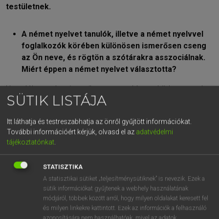
testületnek.
A német nyelvet tanulók, illetve a német nyelvvel
foglalkozók körében különösen ismerősen cseng
az Ön neve, és rögtön a szótárakra asszociálnak.
Miért éppen a német nyelvet választotta?
Ha valóban sokan ismerik a nevem ebben a körben, annak
SÜTIK LISTÁJA
nagyon örülök. Ráadásul bizonyára van köztük olyan is, aki a
szótárak mellett nyelvtankönyvekre is gondol, mert ilyeneket
Itt láthatja és testreszabhatja az önről gyűjtött információkat.
is írtam. De a legszélesebb körökhöz nyilván valóban inkább
További információért kérjük, olvasd el az
adatvédelmi
a kétnyelvű szótárak jutnak el.
tájékoztatónkat
.
A kérdésére válaszolva: A német nyelvet 14 évesen
választottam, amikor a gimnázium nyelvi tagozatos
STATISZTIKA
osztályába jelentkeztem. Az osztály egyik része németet, a
A statisztikai sütiket „teljesítménysütiknek” is nevezik. Ezek a
másik franciát tanult emelt óraszámban. Én kissé hezitáltam,
sütik információkat gyűjtenek a webhely használatának
hiszen végül is egyik nyelvet sem tanultam előtte, de a
módjáról, többek között arról, hogy milyen oldalakat keresett fel
szüleim hamar meggyőztek, hogy jobb lesz a németet
és milyen linkekre kattintott. Ezek az információk a felhasználó
választani. Hát, nem bántam meg, hogy hallgattam rájuk.
azonosítására nem használhatóak, mivel az adatok