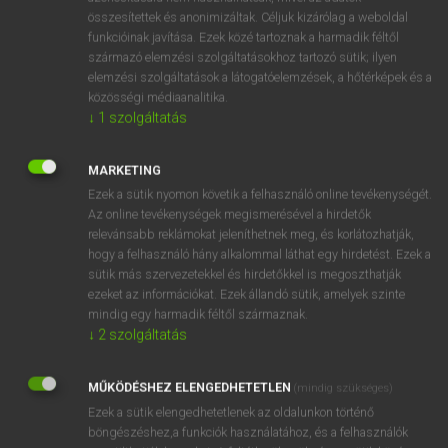
összesítettek és anonimizáltak. Céljuk kizárólag a weboldal
Volt ott persze egy másik idegen nyelv is, amelyet nem
funkcióinak javítása. Ezek közé tartoznak a harmadik féltől
kellett és nem is lehetett választani, mert kötelező volt: az
származó elemzési szolgáltatásokhoz tartozó sütik; ilyen
orosz. Mindkét nyelvben szépen haladtam a gimnáziumi
elemzési szolgáltatások a látogatóelemzések, a hőtérképek és a
években, így nem volt nehéz bejutnom az egyetem orosz–
közösségi médiaanalitika.
német szakára. A diplomamunkámhoz nem kellett
↓
1
szolgáltatás
választanom a két nyelv közül, mert indoeurópai nyelvek
összehasonlításáról szólt, ráadásul magyarul. Az ez alapján
MARKETING
készült, legelső tudományos publikációm viszont már
Ezek a sütik nyomon követik a felhasználó online tevékenységét.
németül íródott.
Az online tevékenységek megismerésével a hirdetők
relevánsabb reklámokat jeleníthetnek meg, és korlátozhatják,
Sokan a német nyelvet egy kemény hangzású és a
hogy a felhasználó hány alkalommal láthat egy hirdetést. Ezek a
sütik más szervezetekkel és hirdetőkkel is megoszthatják
nyelvtani kötöttségek miatt nehéz nyelvnek tartják.
ezeket az információkat. Ezek állandó sütik, amelyek szinte
Ön miben látja a német nyelv szépségét/varázsát?
mindig egy harmadik féltől származnak.
↓
2
szolgáltatás
A kérdésében már van egy feltételezés, de nem téved:
valóban szépnek tartom a német nyelvet. A nyelv persze
MŰKÖDÉSHEZ ELENGEDHETETLEN
roppant összetett dolog. Az, hogy a német nyelv kemény
(mindig szükséges)
hangzású, azért is vitatható állítás, mert sok német nyelv
Ezek a sütik elengedhetetlenek az oldalunkon történő
böngészéshez,a funkciók használatához, és a felhasználók
van, pontosabban: nyelvváltozat. Nemcsak a különböző